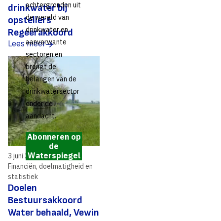
achtergronden uit
drinkwater bij
de wereld van
opstellers
drinkwater en
Regeerakkoord
aanverwante
Lees meer
sectoren en
brengt de
belangen van de
drinkwatersector
onder de
aandacht.
Abonneren op
de
Waterspiegel
3 juni 2021
Financiën, doelmatigheid en
statistiek
Doelen
Bestuursakkoord
Water behaald, Vewin