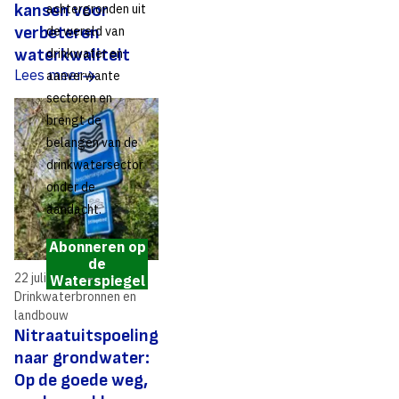
kansen voor
achtergronden uit
verbeteren
de wereld van
waterkwaliteit
drinkwater en
Lees meer
aanverwante
sectoren en
brengt de
belangen van de
drinkwatersector
onder de
aandacht.
Abonneren op
de
22 juli 2020
Waterspiegel
Drinkwaterbronnen en
landbouw
Nitraatuitspoeling
naar grondwater:
Op de goede weg,