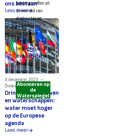
ons bestaan’
achtergronden uit
Lees meer
de wereld van
drinkwater en
aanverwante
sectoren en
brengt de
belangen van de
drinkwatersector
onder de
aandacht.
4 december 2023
Abonneren op
Drinkwaterbronnen
de
Drinkwaterbedrijven
Waterspiegel
en waterschappen:
water moet hoger
op de Europese
agenda
Lees meer