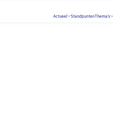
Actueel
Standpunten
Thema’s
Submenu:
Submenu: