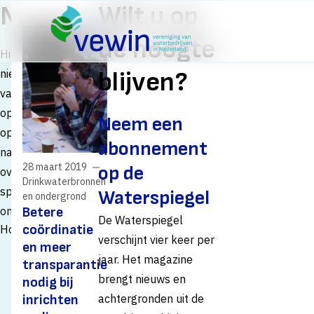
Direct naar content
Nieuws
Wilt u op
Terug naar de startpagina
de hoogte
Hier vindt u de
nieuwsberichten
blijven?
van Vewin. Filter
op thema als u
Neem een
op zoek bent
abonnement
naar nieuws
28 maart 2019
op de
over een
Drinkwaterbronnen
specifiek
Waterspiegel
en ondergrond
onderwerp.
Betere
De Waterspiegel
coördinatie
Home
Nieuws
verschijnt vier keer per
en meer
jaar. Het magazine
transparantie
brengt nieuws en
nodig bij
inrichten
achtergronden uit de