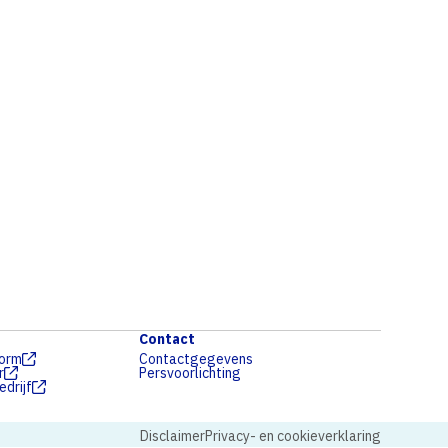
Contact
form
Contactgegevens
r
Persvoorlichting
drijf
Disclaimer
Privacy- en cookieverklaring