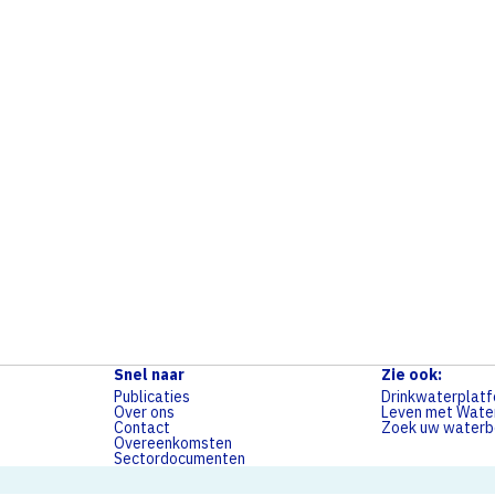
Snel naar
Zie ook:
Publicaties
Drinkwaterplat
Over ons
Leven met Wate
Contact
Zoek uw waterbe
Overeenkomsten
Sectordocumenten