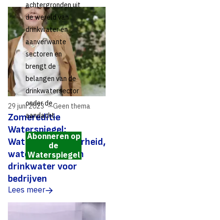
achtergronden uit
de wereld van
drinkwater en
aanverwante
sectoren en
brengt de
belangen van de
drinkwatersector
onder de
29 juni 2023
Geen thema
aandacht.
Zomereditie
Waterspiegel:
Abonneren op
Waterbeschikbaarheid,
de
waterkwaliteit en
Waterspiegel
drinkwater voor
bedrijven
Lees meer