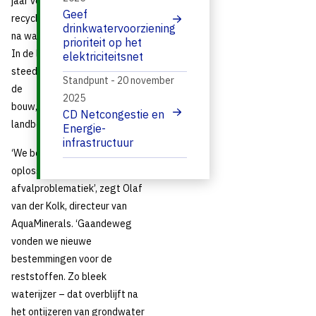
jaar voor het hergebruik of de
Geef
recycling van reststoffen die
drinkwatervoorziening
na waterzuivering overblijven.
prioriteit op het
In de loop der jaren zijn
elektriciteitsnet
steeds meer toepassingen in
Standpunt - 20 november
de
2025
bouw, infrastructuur of
CD Netcongestie en
landbouw mogelijk gebleken.
Energie-
infrastructuur
‘We begonnen met een
oplossing voor de
afvalproblematiek’, zegt Olaf
van der Kolk, directeur van
AquaMinerals. ‘Gaandeweg
vonden we nieuwe
bestemmingen voor de
reststoffen. Zo bleek
waterijzer – dat overblijft na
het ontijzeren van grondwater