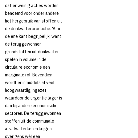
‘onvermijdelijk
dat er weinig acties worden
circulair’
benoemd voor onder andere
het hergebruik van stoffen uit
de drinkwaterproductie. ‘Aan
de ene kant begrijpelijk, want
Thema's:
de teruggewonnen
Energie en circulaire economie
grondstoffen uit drinkwater
spelen in volume in de
circulaire economie een
marginale rol. Bovendien
wordt er inmiddels al veel
hoogwaardig ingezet,
waardoor de urgentie lager is
dan bij andere economische
sectoren. De teruggewonnen
stoffen uit de communale
afvalwaterketen krijgen
overigens wél een