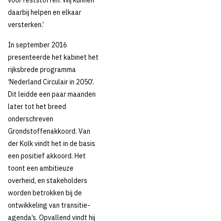
voor reststoffen. Wij kunnen
daarbij helpen en elkaar
versterken.’
In september 2016
presenteerde het kabinet het
rijksbrede programma
‘Nederland Circulair in 2050’.
Dit leidde een paar maanden
later tot het breed
onderschreven
16 januari 2019
Nieuws
Grondstoffenakkoord. Van
der Kolk vindt het in de basis
Week van de
een positief akkoord. Het
toont een ambitieuze
circulaire economie
overheid, en stakeholders
worden betrokken bij de
2019: Ook drinkwater
ontwikkeling van transitie-
agenda’s. Opvallend vindt hij