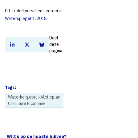
Dit artikel verscheen eerder in
Waterspiegel 1, 2018​
Deel
deze
Deel dit artikel op Linkedin
Deel dit artikel op Twitter
Deel dit artikel op Bluesky
pagina
Tags:
Waterhergebruik/Actieplan
Circulaire Economie
Home
Nieuws
Week van de circulaire economie 2019: Ook drinkwater ‘onvermijdelijk circulair’
Wilt u op de hoogte blijven?