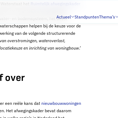
n Waterstaat het
Ruimtelijk afwegingskader
er. Het ruimtelijk afwegingskader
Actueel
Standpunten
Thema’s
t water- en bodemsysteem, het beste
Submenu:
Submenu:
aterschappen helpen bij de keuze voor de
twerking van de volgende structurerende
van overstromingen, wateroverlast,
locatiekeuze en inrichting van woningbouw
.’
f over
er een reële kans dat
nieuwbouwwoningen
ten. Het afwegingskader bevat daarom