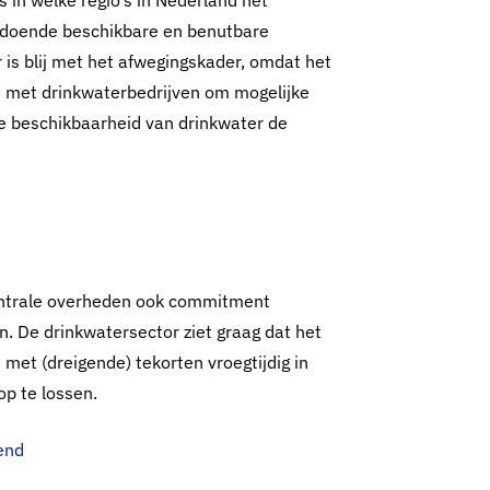
 in welke regio’s in Nederland het
ldoende beschikbare en benutbare
is blij met het afwegingskader, omdat het
an met drinkwaterbedrijven om mogelijke
e beschikbaarheid van drinkwater de
centrale overheden ook commitment
n. De drinkwatersector ziet graag dat het
et (dreigende) tekorten vroegtijdig in
p te lossen.
end