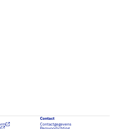
Contact
orm
Contactgegevens
r
Persvoorlichting