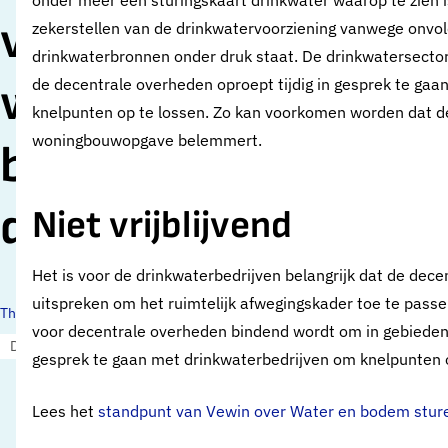
onder meer een sturingskaart drinkwater waarop te zien is
voor locatiekeuze
zekerstellen van de drinkwatervoorziening vanwege onvo
drinkwaterbronnen onder druk staat. De drinkwatersector 
woningbouw maakt
de decentrale overheden oproept tijdig in gesprek te ga
knelpunten op te lossen. Zo kan voorkomen worden dat d
woningbouwopgave belemmert.
beschikbaarheid
drinkwater sturend
Niet vrijblijvend
Het is voor de drinkwaterbedrijven belangrijk dat de de
uitspreken om het ruimtelijk afwegingskader toe te passe
Thema's:
voor decentrale overheden bindend wordt om in gebieden m
Drinkwaterbronnen
gesprek te gaan met drinkwaterbedrijven om knelpunten o
Lees het
standpunt van Vewin over Water en bodem stur