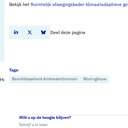
Bekijk het
Ruimtelijk afwegingskader klimaatadaptieve 
Deel deze pagina
Deel dit artikel op Linkedin
Deel dit artikel op Twitter
Deel dit artikel op Bluesky
Tags:
Beschikbaarheid drinkwaterbronnen
Woningbouw
Home
Nieuws
Afwegingskader voor locatiekeuze woningbouw maakt beschikbaarheid drinkwater sturend
Wilt u op de hoogte blijven?
Schrijf u in voor: