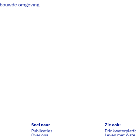
gebouwde omgeving
Snel naar
Zie ook:
Publicaties
Drinkwaterplatf
Over ons
Leven met Wate