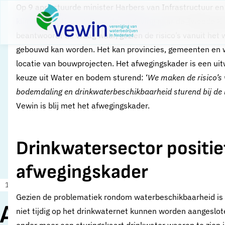
Direct naar content
Op 9 april stuurde minister Harbers van Infrastructuur e
Terug naar de startpagina
klimaatadaptieve gebouwde omgeving
naar de Tweede Kam
beantwoordt de vraag waar, gezien de risico’s vanuit he
gebouwd kan worden. Het kan provincies, gemeenten en w
locatie van bouwprojecten. Het afwegingskader is een ui
keuze uit Water en bodem sturend: ‘
We maken de risico’s 
bodemdaling en drinkwaterbeschikbaarheid sturend bij de 
Vewin is blij met het afwegingskader.
Drinkwatersector positie
afwegingskader
10 april 2024
Nieuws
Gezien de problematiek rondom waterbeschikbaarheid is 
Afwegingskader
niet tijdig op het drinkwaternet kunnen worden aangeslo