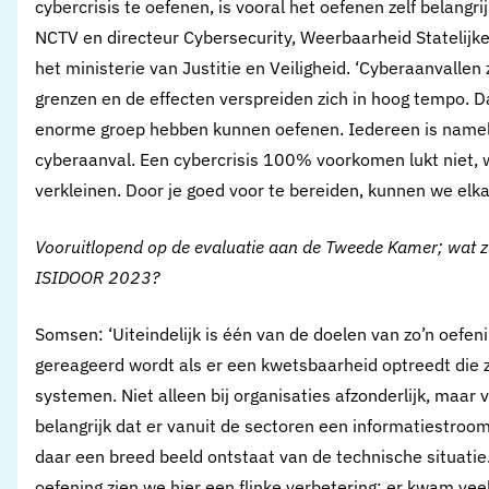
cybercrisis te oefenen, is vooral het oefenen zelf belang
NCTV en directeur Cybersecurity, Weerbaarheid Statelijke
het ministerie van Justitie en Veiligheid. ‘Cyberaanvallen 
grenzen en de effecten verspreiden zich in hoog tempo. D
enorme groep hebben kunnen oefenen. Iedereen is namelij
cyberaanval. Een cybercrisis 100% voorkomen lukt niet, w
verkleinen. Door je goed voor te bereiden, kunnen we elk
Vooruitlopend op de evaluatie aan de Tweede Kamer; wat zij
ISIDOOR 2023?
Somsen: ‘Uiteindelijk is één van de doelen van zo’n oefe
gereageerd wordt als er een kwetsbaarheid optreedt die z
systemen. Niet alleen bij organisaties afzonderlijk, maar v
belangrijk dat er vanuit de sectoren een informatiestroo
daar een breed beeld ontstaat van de technische situatie
oefening zien we hier een flinke verbetering: er kwam vee