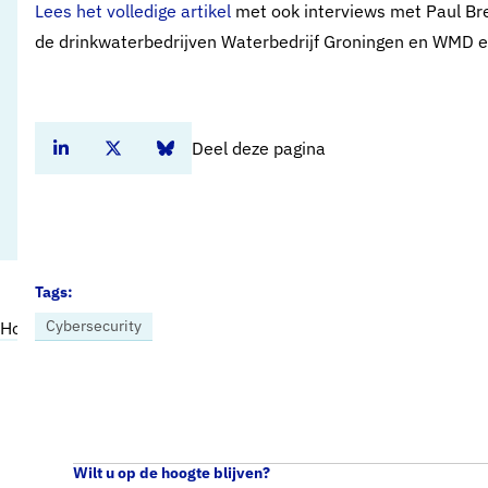
Lees het volledige artikel
met ook interviews met Paul Br
de drinkwaterbedrijven Waterbedrijf Groningen en WMD en
Deel deze pagina
Deel dit artikel op Linkedin
Deel dit artikel op Twitter
Deel dit artikel op Bluesky
Tags:
Cybersecurity
Home
Nieuws
‘Mogelijke maatschappelijke impact meteen meenemen in informatiedeling’
Wilt u op de hoogte blijven?