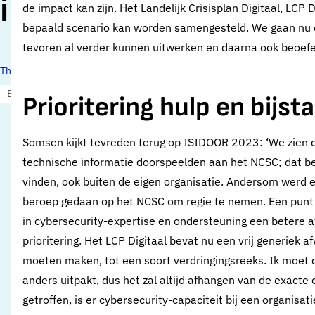
informatiedeling’
de impact kan zijn. Het Landelijk Crisisplan Digitaal, LCP
bepaald scenario kan worden samengesteld. We gaan nu o
tevoren al verder kunnen uitwerken en daarna ook beoefe
Thema's:
Beveiliging en crisismanagement
Prioritering hulp en bijst
Somsen kijkt tevreden terug op ISIDOOR 2023: ‘We zien 
technische informatie doorspeelden aan het NCSC; dat b
vinden, ook buiten de eigen organisatie. Andersom werd e
beroep gedaan op het NCSC om regie te nemen. Een punt v
in cybersecurity-expertise en ondersteuning een betere 
prioritering. Het LCP Digitaal bevat nu een vrij generiek 
moeten maken, tot een soort verdringingsreeks. Ik moet daa
anders uitpakt, dus het zal altijd afhangen van de exact
getroffen, is er cybersecurity-capaciteit bij een organisati