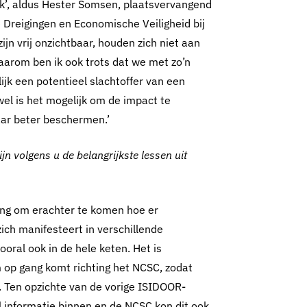
rijk’, aldus Hester Somsen, plaatsvervangend
 Dreigingen en Economische Veiligheid bij
zijn vrij onzichtbaar, houden zich niet aan
aarom ben ik ook trots dat we met zo’n
k een potentieel slachtoffer van een
el is het mogelijk om de impact te
aar beter beschermen.’
n volgens u de belangrijkste lessen uit
ning om erachter te komen hoe er
ich manifesteert in verschillende
ooral ook in de hele keten. Het is
m op gang komt richting het NCSC, zodat
. Ten opzichte van de vorige ISIDOOR-
l informatie binnen en de NCSC kon dit ook