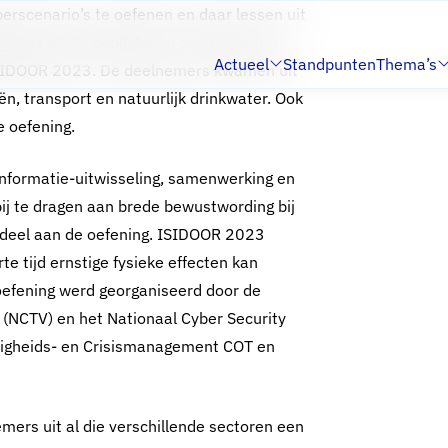
erscenario’s te oefenen en daar lessen uit
aties uit de publieke en private sector
Actueel
Standpunten
Thema’s
ISIDOOR 2023. De deelnemers kwamen uit
Submenu:
Submenu:
ën, transport en natuurlijk drinkwater. Ook
e oefening.
informatie-uitwisseling, samenwerking en
bij te dragen aan brede bewustwording bij
n deel aan de oefening. ISIDOOR 2023
te tijd ernstige fysieke effecten kan
oefening werd georganiseerd door de
d (NCTV) en het Nationaal Cyber Security
iligheids- en Crisismanagement COT en
mers uit al die verschillende sectoren een