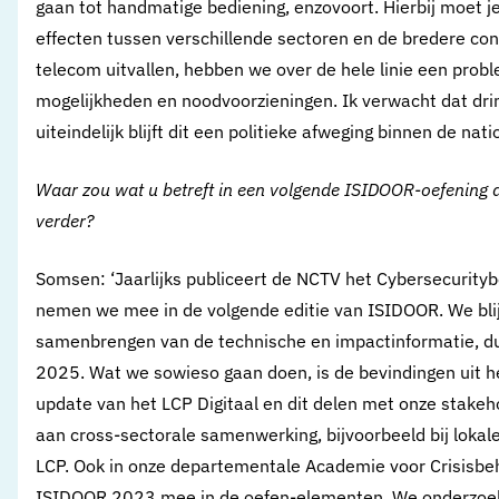
gaan tot handmatige bediening, enzovoort. Hierbij moet 
effecten tussen verschillende sectoren en de bredere conte
telecom uitvallen, hebben we over de hele linie een prob
mogelijkheden en noodvoorzieningen. Ik verwacht dat drink
uiteindelijk blijft dit een politieke afweging binnen de nati
Waar zou wat u betreft in een volgende ISIDOOR-oefening 
verder?
Somsen: ‘Jaarlijks publiceert de NCTV het Cybersecurityb
nemen we mee in de volgende editie van ISIDOOR. We blij
samenbrengen van de technische en impactinformatie, du
2025. Wat we sowieso gaan doen, is de bevindingen uit h
update van het LCP Digitaal en dit delen met onze stak
aan cross-sectorale samenwerking, bijvoorbeeld bij lokale
LCP. Ook in onze departementale Academie voor Crisisbe
ISIDOOR 2023 mee in de oefen-elementen. We onderzoe