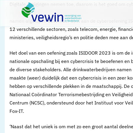
Direct naar content
​Digitale dreigingen nemen toe, daarom is het goed om cyb
Terug naar de startpagina
te trekken. Meer dan 3.000 personen van zo’n 120 organis
namen afgelopen december deel aan de cyberoefening 
12 verschillende sectoren, zoals telecom, energie, financi
ministeries, veiligheidsregio’s en politie deden mee aan d
Het doel van een oefening zoals ISIDOOR 2023 is om de 
nationale opschaling bij een cybercrisis te beoefenen en 
de diverse stakeholders. Alle drinkwaterbedrijven name
maakte (weer) duidelijk dat een cybercrisis in een zeer kor
hebben op verschillende plekken in de maatschappij. De 
Nationaal Coördinator Terrorismebestrijding en Veilighei
Centrum (NCSC), ondersteund door het Instituut voor Ve
Fox-IT.
‘Naast dat het uniek is om met zo een groot aantal deelne