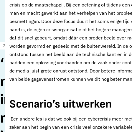
crisis op de maatschappij. Bij een oefening of tijdens een 
man en macht gewerkt aan het verhelpen van het proble
besmettingen. Door deze focus duurt het soms enige tijd v
hand is, de eigen crisisorganisatie of het hogere managemen
dat dit snel gebeurt, omdat dáár een breder beeld over 
23 april 2024
worden gevormd en gedeeld met de buitenwereld. In de o
Nieuws
ontstond tussen het beeld aan de technische kant en in d
‘Mogelijke
hadden een oplossing voorhanden om de zaak onder control
de media juist grote onrust ontstond. Door betere informat
maatschappelijke
van beide gegevensstromen kunnen we dit nog beter man
impact meteen
Scenario’s uitwerken
meenemen in
‘Een andere les is dat we ook bij een cybercrisis meer me
zeker aan het begin van een crisis veel onzekere variabel