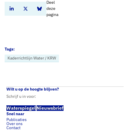
Deel
deze
Deel dit artikel op Linkedin
Deel dit artikel op Twitter
Deel dit artikel op Bluesky
pagina
Tags:
Kaderrichtlijn Water / KRW
Home
Nieuws
Vewin: Nationale Analyse Waterkwaliteit vraagt om aanvullende maatregelen en meer samenwerking
Wilt u op de hoogte blijven?
Schrijf u in voor:
Waterspiegel
Nieuwsbrief
Snel naar
Publicaties
Over ons
Contact