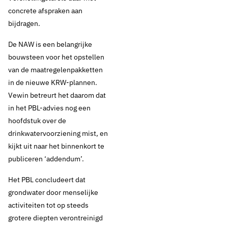
concrete afspraken aan
bijdragen.
De NAW is een belangrijke
bouwsteen voor het opstellen
van de maatregelenpakketten
in de nieuwe KRW-plannen.
Vewin betreurt het daarom dat
in het PBL-advies nog een
hoofdstuk over de
drinkwatervoorziening mist, en
kijkt uit naar het binnenkort te
publiceren ‘addendum’.
Het PBL concludeert dat
1 mei 2020
Nieuws
grondwater door menselijke
Vewin: Nationale
activiteiten tot op steeds
grotere diepten verontreinigd