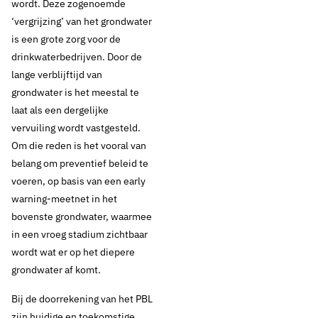
Analyse
wordt. Deze zogenoemde
‘vergrijzing’ van het grondwater
Waterkwaliteit
is een grote zorg voor de
drinkwaterbedrijven. Door de
vraagt om
lange verblijftijd van
grondwater is het meestal te
aanvullende
laat als een dergelijke
maatregelen en meer
vervuiling wordt vastgesteld.
Om die reden is het vooral van
samenwerking
belang om preventief beleid te
voeren, op basis van een early
warning-meetnet in het
bovenste grondwater, waarmee
Thema's:
in een vroeg stadium zichtbaar
Drinkwaterbronnen
Drinkwaterbronnen en landbouw
wordt wat er op het diepere
Drinkwaterbronnen en opkomende stoffen
grondwater af komt.
Bij de doorrekening van het PBL
zijn huidige en toekomstige