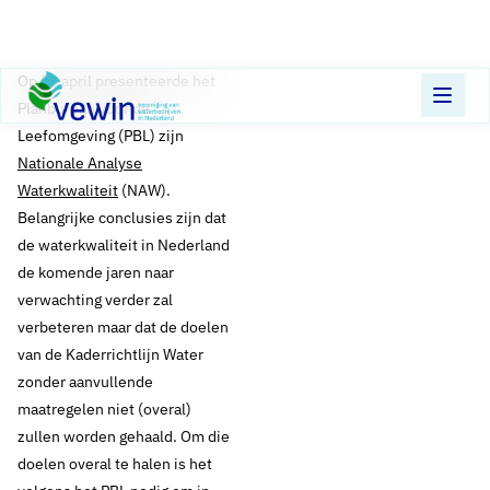
Direct naar content
Terug naar de startpagina
Op 30 april presenteerde het
Planbureau voor de
Leefomgeving (PBL) zijn
Nationale Analyse
Waterkwaliteit
(NAW).
Belangrijke conclusies zijn dat
de waterkwaliteit in Nederland
de komende jaren naar
verwachting verder zal
verbeteren maar dat de doelen
van de Kaderrichtlijn Water
zonder aanvullende
maatregelen niet (overal)
zullen worden gehaald. Om die
doelen overal te halen is het