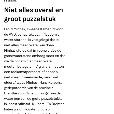
Frankot.
Niet alles overal en
groot puzzelstuk
Fahid Minhas, Tweede Kamerlid voor
de VVD, benadrukt dat in ‘Bodem en
water sturend’ is vastgelegd dat je
niet alles meer overal kan doen.
Minhas stelde dat in veenweides de
grondwaterstand omhoog moet en dat
we de bodem niet meer overal
moeten betegelen. ‘Agrariërs moeten
23 mei 2023
Nieuws
een toekomstperspectief hebben,
niet meer in veenweide, maar wel
Waterpoort
elders.’ aldus Minhas. Hans Kuipers,
gedeputeerde van de provincie
Grondwater, blik op
Drenthe voor GroenLinks gaf aan dat
water een van de grote puzzelstukken
de toekomst
is, naast stikstof. Kuipers: ‘In Drenthe
halen we drinkwater uit diep