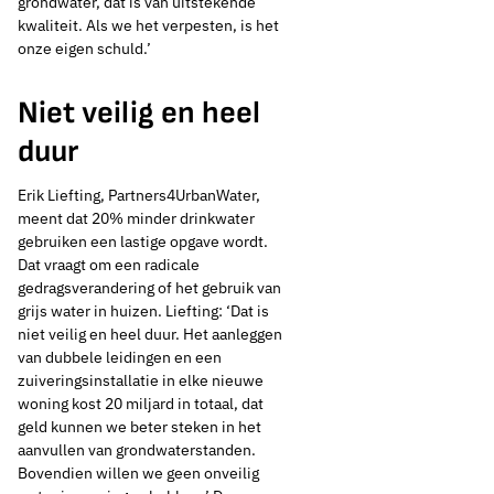
grondwater, dat is van uitstekende
kwaliteit. Als we het verpesten, is het
Thema's:
onze eigen schuld.’
Drinkwaterbronnen en landbouw
Niet veilig en heel
Drinkwaterbronnen en ondergrond
duur
Erik Liefting, Partners4UrbanWater,
meent dat 20% minder drinkwater
gebruiken een lastige opgave wordt.
Dat vraagt om een radicale
gedragsverandering of het gebruik van
grijs water in huizen. Liefting: ‘Dat is
niet veilig en heel duur. Het aanleggen
van dubbele leidingen en een
zuiveringsinstallatie in elke nieuwe
woning kost 20 miljard in totaal, dat
geld kunnen we beter steken in het
aanvullen van grondwaterstanden.
Bovendien willen we geen onveilig