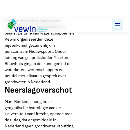
Direct naar content
Op 22 mei vond de Waterpoort
Terug naar de startpagina
‘Grondwater, blik op de toekomst’
plaats. De Unie van Waterschappen en
Vewin organiseerden deze
bijeenkomst gezamenlijk in
perscentrum Nieuwspoort. Onder
leiding van gespreksleider Maarten
Bouwhuis gingen deskundigen uit de
waterketen, wetenschappers en
politici met elkaar in gesprek over
grondwater in Nederland.
Neerslagoverschot
Marc Bierkens, hoogleraar
geografische hydrologie aan de
Universiteit van Utrecht, opende met
de uitleg dat er gemiddeld in
Nederland geen grondwateruitputting