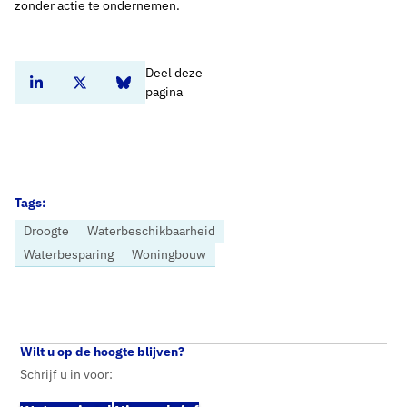
zonder actie te ondernemen.
Deel deze
Deel dit artikel op Linkedin
Deel dit artikel op Twitter
Deel dit artikel op Bluesky
pagina
Tags:
Droogte
Waterbeschikbaarheid
Waterbesparing
Woningbouw
Home
Nieuws
Waterpoort Grondwater, blik op de toekomst
Wilt u op de hoogte blijven?
Schrijf u in voor: