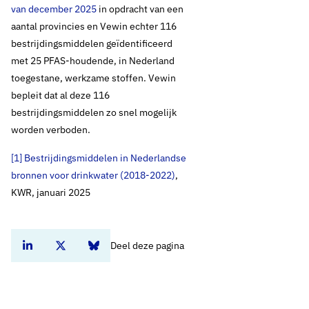
van december 2025
in opdracht van een
aantal provincies en Vewin echter 116
bestrijdingsmiddelen geïdentificeerd
met 25 PFAS-houdende, in Nederland
toegestane, werkzame stoffen. Vewin
bepleit dat al deze 116
bestrijdingsmiddelen zo snel mogelijk
worden verboden.
[1]
Bestrijdingsmiddelen in Nederlandse
bronnen voor drinkwater (2018-2022)
,
drs. Arjen Frentz
KWR, januari 2025
Open de contactpo
Open de cont
Manager Beleid, plv. directeur
Mirja Baneke
Deel deze pagina
Deel dit artikel op Linkedin
Deel dit artikel op Twitter
Deel dit artikel op Bluesky
Open de contactpo
Open de cont
Stuurgroepsecretaris Bronnen & Kwaliteit
Home
Standpunten
Aanpak bestrijdingsmiddelen in drinkwaterbronnen