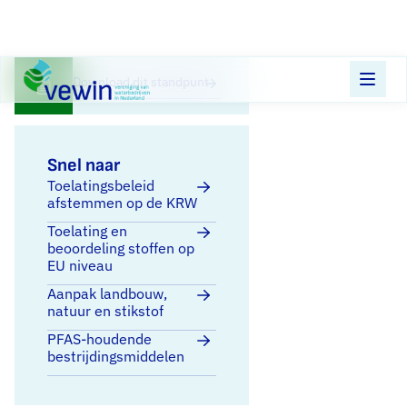
Direct naar content
Terug naar de startpagina
Download dit standpunt
Snel naar
Toelatingsbeleid
afstemmen op de KRW
Toelating en
beoordeling stoffen op
EU niveau
Aanpak landbouw,
natuur en stikstof
PFAS-houdende
bestrijdingsmiddelen