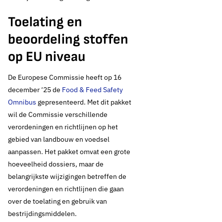
5 juni 2026
Actueel standpunt
Toelating en
Aanpak
beoordeling stoffen
bestrijdingsmiddelen
op EU niveau
in
De Europese Commissie heeft op 16
december ‘25 de
Food & Feed Safety
drinkwaterbronnen
Omnibus
gepresenteerd. Met dit pakket
wil de Commissie verschillende
verordeningen en richtlijnen op het
gebied van landbouw en voedsel
Thema's:
aanpassen. Het pakket omvat een grote
Drinkwaterbronnen en landbouw
Europese regelgeving
hoeveelheid dossiers, maar de
belangrijkste wijzigingen betreffen de
verordeningen en richtlijnen die gaan
over de toelating en gebruik van
bestrijdingsmiddelen.