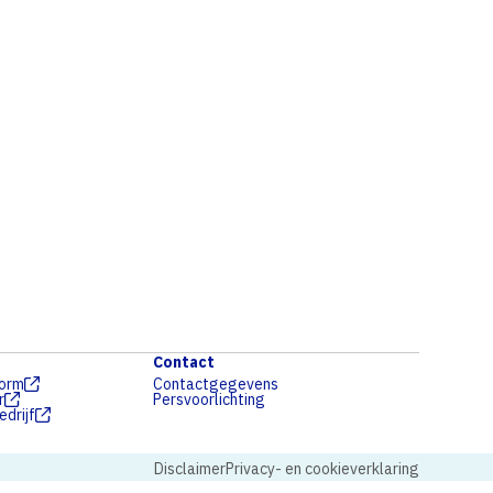
Contact
form
Contactgegevens
r
Persvoorlichting
drijf
Disclaimer
Privacy- en cookieverklaring