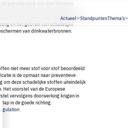
el gepubliceerd voor een herziene
kken van chemische stoffen. Nieuw is de
Toxisch zijn (zoals PFAS). Vewin is blij met
Actueel
Standpunten
Thema’s
Submenu:
Submenu:
ating en het gebruik van schadelijke
beschermen van drinkwaterbronnen.
ffen niet meer stof voor stof beoordeeld
ficatie is de opmaat naar preventieve
om deze schadelijke stoffen uiteindelijk
n. Het voorstel van de Europese
stel vervolgens doorwerking krijgen in
tap in de goede richting.
egulation