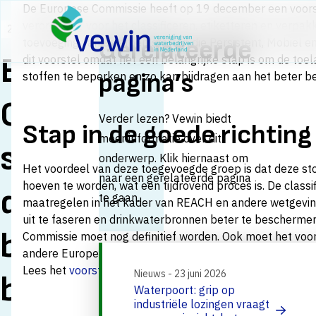
Direct naar content
De Europese Commissie heeft op 19 december een voorst
Terug naar de startpagina
verordening voor het classificeren, etiketteren en verpa
22 december 2022
Nieuws
Gerelateerde
toevoeging van de groep stoffen die Persistent, Mobiel en 
Europese
dit voorstel omdat het een belangrijke stap is om de toel
pagina’s
stoffen te beperken en zo kan bijdragen aan het beter 
Commissie zet
Verder lezen? Vewin biedt
Stap in de goede richting
meer informatie over dit
stap om
onderwerp. Klik hiernaast om
Het voordeel van deze toegevoegde groep is dat deze sto
naar een gerelateerde pagina
hoeven te worden, wat een tijdrovend proces is. De classi
drinkwaterbronnen
te gaan.
maatregelen in het kader van REACH en andere wetgeving 
uit te faseren en drinkwaterbronnen beter te bescherme
beter te
Commissie moet nog definitief worden. Ook moet het voor
andere Europese regelgeving maar Vewin ziet dit als een s
Lees het
voorstel van de Europese Commissie over CLP R
Nieuws - 23 juni 2026
beschermen tegen
Waterpoort: grip op
industriële lozingen vraagt