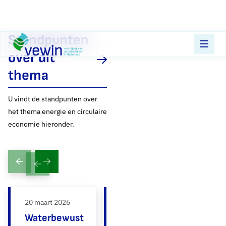
Direct naar content
Standpunten
Terug naar de startpagina
over dit
thema
U vindt de standpunten over
het thema energie en circulaire
economie hieronder.
Vorige slide
Volgende slide
20 maart 2026
17 februari 2025
29
20
Waterbewust
CD