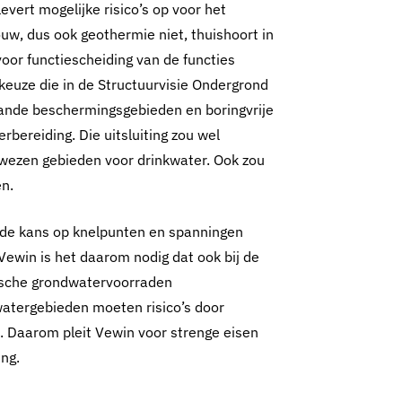
vert mogelijke risico’s op voor het
uw, dus ook geothermie niet, thuishoort in
g
oor functiescheiding van de functies
euze die in de Structuurvisie Ondergrond
aande beschermingsgebieden en boringvrije
ereiding. Die uitsluiting zou wel
wezen gebieden voor drinkwater. Ook zou
n.
de kans op knelpunten en spanningen
Vewin is het daarom nodig dat ook bij de
gische grondwatervoorraden
dwatergebieden moeten risico’s door
. Daarom pleit Vewin voor strenge eisen
ng.