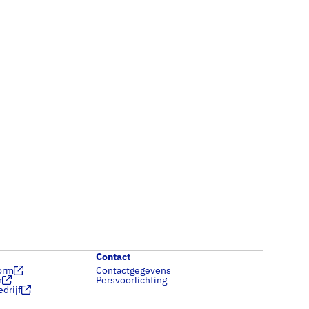
Contact
orm
Contactgegevens
r
Persvoorlichting
drijf