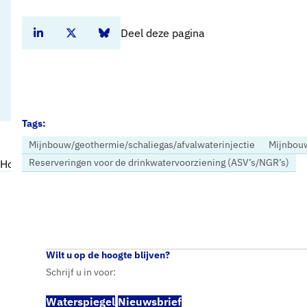
Deel deze pagina
Deel dit artikel op Linkedin
Deel dit artikel op Twitter
Deel dit artikel op Bluesky
Tags:
Mijnbouw/geothermie/schaliegas/afvalwaterinjectie
Mijnbou
Reserveringen voor de drinkwatervoorziening (ASV’s/NGR’s)
Home
Nieuws
Toezichtarrangement Geothermie zorgt voor stevige toetsing op risico’s voor grondwater
Wilt u op de hoogte blijven?
Schrijf u in voor:
Waterspiegel
Nieuwsbrief