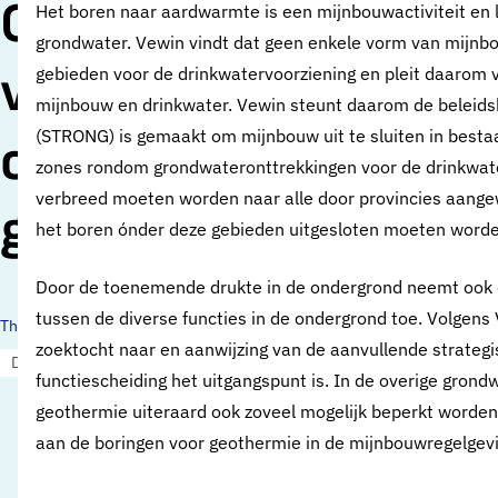
Geothermie zorgt
Het boren naar aardwarmte is een mijnbouwactiviteit en le
grondwater. Vewin vindt dat geen enkele vorm van mijnbo
voor stevige toetsin
gebieden voor de drinkwatervoorziening en pleit daarom v
mijnbouw en drinkwater. Vewin steunt daarom de beleidsk
(STRONG) is gemaakt om mijnbouw uit te sluiten in best
op risico’s voor
zones rondom grondwateronttrekkingen voor de drinkwaterb
verbreed moeten worden naar alle door provincies aange
grondwater
het boren ónder deze gebieden uitgesloten moeten worde
Door de toenemende drukte in de ondergrond neemt ook 
tussen de diverse functies in de ondergrond toe. Volgens 
Thema's:
zoektocht naar en aanwijzing van de aanvullende strate
Drinkwaterbronnen en ondergrond
Energie en circulaire economie
functiescheiding het uitgangspunt is. In de overige gron
geothermie uiteraard ook zoveel mogelijk beperkt worden
aan de boringen voor geothermie in de mijnbouwregelgevi