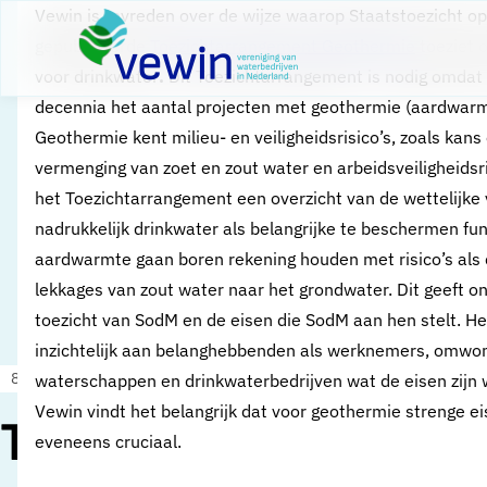
Direct naar content
Vewin is tevreden over de wijze waarop Staatstoezicht op
Terug naar de startpagina
gepubliceerde
Toezichtarrangement Geothermie
toeziet 
voor drinkwater
.
Dit Toezichtarrangement is nodig omdat
decennia het aantal projecten met geothermie (aardwarm
Geothermie kent milieu- en veiligheidsrisico’s, zoals kan
vermenging van zoet en zout water en arbeidsveiligheidsri
het Toezichtarrangement een overzicht van de wettelijk
nadrukkelijk drinkwater als belangrijke te beschermen fun
aardwarmte gaan boren rekening houden met risico’s als 
lekkages van zout water naar het grondwater. Dit geeft on
toezicht van SodM en de eisen die SodM aan hen stelt. 
inzichtelijk aan belanghebbenden als werknemers, omwo
8 juli 2020
Nieuws
waterschappen en drinkwaterbedrijven wat de eisen zijn
Vewin vindt het belangrijk dat voor geothermie strenge eis
Toezichtarrangemen
eveneens cruciaal.