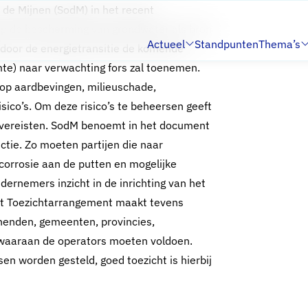
 de Mijnen (SodM) in het recent
op de bescherming van grondwater als bron
Actueel
Standpunten
Thema’s
 door de energietransitie de komende
Submenu:
Submenu:
te) naar verwachting fors zal toenemen.
s op aardbevingen, milieuschade,
sico’s. Om deze risico’s te beheersen geeft
e vereisten. SodM benoemt in het document
ctie. Zo moeten partijen die naar
corrosie aan de putten en mogelijke
dernemers inzicht in de inrichting van het
Het Toezichtarrangement maakt tevens
nenden, gemeenten, provincies,
 waaraan de operators moeten voldoen.
en worden gesteld, goed toezicht is hierbij
t