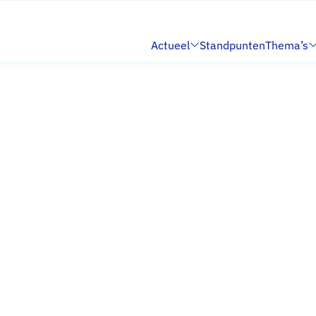
Actueel
Standpunten
Thema’s
Submenu:
Submenu: