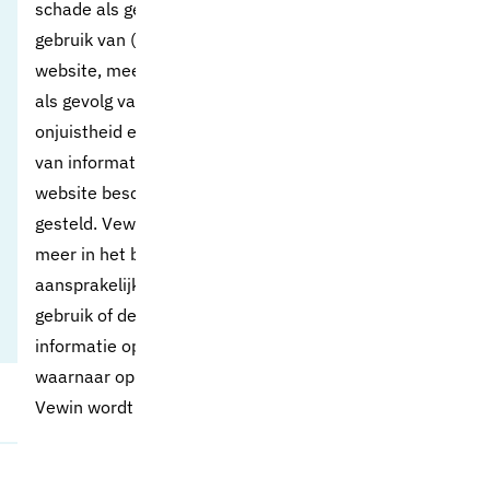
schade als gevolg van het
gebruik van (informatie op) de
website, meer in het bijzonder
als gevolg van de eventuele
onjuistheid en/of onvolledigheid
van informatie die op of via deze
website beschikbaar wordt
gesteld. Vewin aanvaardt voorts
meer in het bijzonder geen
aansprakelijkheid inzake het
gebruik of de inhoud van
informatie op internetpagina’s
waarnaar op de website van
Vewin wordt verwezen.