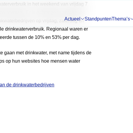
waterverbruik in het weekend van vrijdag 7
n normaal. Er is echter geen sprake van
Actueel
Standpunten
Thema’s
nkwaterbedrijven op vrijdag, zaterdag en
Submenu:
Submenu:
e drinkwaterverbruik. Regionaal waren er
rieerde tussen de 10% en 53% per dag.
e gaan met drinkwater, met name tijdens de
ips op hun websites hoe mensen water
an de drinkwaterbedrijven