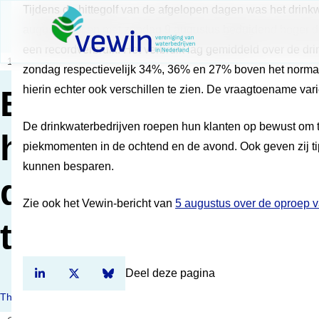
Direct naar content
​Tijdens de hittegolf van de afgelopen dagen was het drink
Terug naar de startpagina
augustus tot en met zondag 9 augustus beduidend hoger da
een recordverbruik. Het verbruik lag gemiddeld over de dri
10 augustus 2020
Nieuws
zondag respectievelijk 34%, 36% en 27% boven het normal
hierin echter ook verschillen te zien. De vraagtoename va
Beduidend
De drinkwaterbedrijven roepen hun klanten op bewust om t
hogere
piekmomenten in de ochtend en de avond. Ook geven zij t
kunnen besparen.
drinkwatervraag
Zie ook het Vewin-bericht van
5 augustus over de oproep v
tijdens hittegolf
Deel deze pagina
Deel dit artikel op Linkedin
Deel dit artikel op Twitter
Deel dit artikel op Bluesky
Thema's: