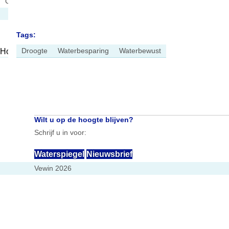
Consumenten
Tags:
Droogte
Waterbesparing
Waterbewust
Home
Nieuws
Beduidend hogere drinkwatervraag tijdens hittegolf
Wilt u op de hoogte blijven?
Schrijf u in voor:
Waterspiegel
Nieuwsbrief
Vewin 2026