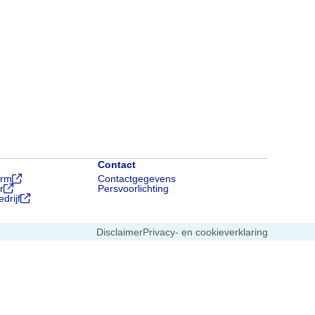
Contact
orm
Contactgegevens
r
Persvoorlichting
drijf
Disclaimer
Privacy- en cookieverklaring