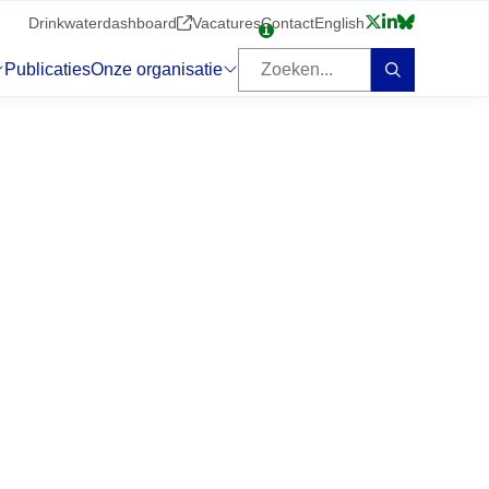
Volg ons
Drinkwaterdashboard
Vacatures
Contact
English
1
Beschikbare vacatures:
Zoeken
Publicaties
Onze organisatie
Zoeken
Submenu: