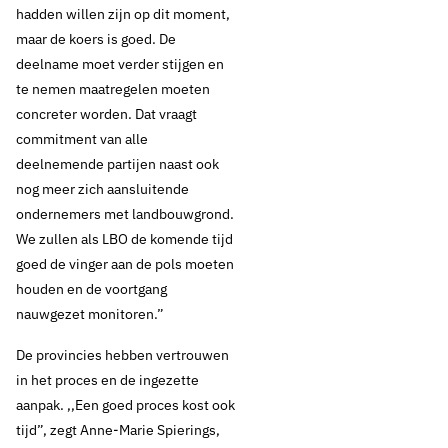
hadden willen zijn op dit moment,
grondwater: goed op
maar de koers is goed. De
deelname moet verder stijgen en
weg, maar doelbereik
te nemen maatregelen moeten
concreter worden. Dat vraagt
nog een uitdaging
commitment van alle
deelnemende partijen naast ook
nog meer zich aansluitende
Thema's:
ondernemers met landbouwgrond.
We zullen als LBO de komende tijd
Drinkwaterbronnen
Drinkwaterbronnen en landbouw
goed de vinger aan de pols moeten
houden en de voortgang
nauwgezet monitoren.”
De provincies hebben vertrouwen
in het proces en de ingezette
aanpak. ,,Een goed proces kost ook
tijd”, zegt Anne-Marie Spierings,