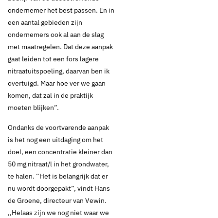
ondernemer het best passen. En in
een aantal gebieden zijn
ondernemers ook al aan de slag
met maatregelen. Dat deze aanpak
gaat leiden tot een fors lagere
nitraatuitspoeling, daarvan ben ik
overtuigd. Maar hoe ver we gaan
komen, dat zal in de praktijk
moeten blijken”.
Ondanks de voortvarende aanpak
is het nog een uitdaging om het
doel, een concentratie kleiner dan
50 mg nitraat/l in het grondwater,
19 juli 2019
Nieuws
te halen. “Het is belangrijk dat er
Bestuursovereenkomst
nu wordt doorgepakt”, vindt Hans
de Groene, directeur van Vewin.
aanpak nitraat in
,,Helaas zijn we nog niet waar we