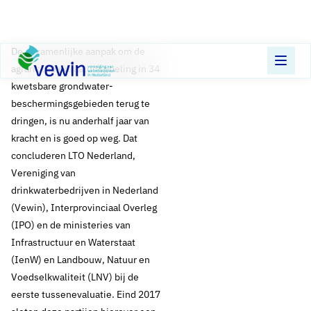
Direct naar content
Terug naar de startpagina
De gezamenlijke aanpak om de
agrarische nitraatuitspoeling in 34
kwetsbare grondwater-
beschermingsgebieden terug te
dringen, is nu anderhalf jaar van
kracht en is goed op weg. Dat
concluderen LTO Nederland,
Vereniging van
drinkwaterbedrijven in Nederland
(Vewin), Interprovinciaal Overleg
(IPO) en de ministeries van
Infrastructuur en Waterstaat
(IenW) en Landbouw, Natuur en
Voedselkwaliteit (LNV) bij de
eerste tussenevaluatie. Eind 2017