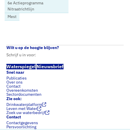
6e Actieprogramma
Nitraatrichtlijn
Mest
Home
Nieuws
Bestuursovereenkomst aanpak nitraat in grondwater: goed op weg, maar doelbereik nog een uitdaging
Wilt u op de hoogte blijven?
Schrijf u in voor:
Waterspiegel
Nieuwsbrief
Snel naar
Publicaties
Over ons
Contact
Overeenkomsten
Sectordocumenten
Zie ook:
Drinkwaterplatform
Leven met Water
Zoek uw waterbedrijf
Contact
Contactgegevens
Persvoorlichting