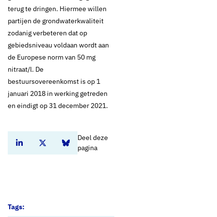
terug te dringen. Hiermee willen
partijen de grondwaterkwaliteit
zodanig verbeteren dat op
gebiedsniveau voldaan wordt aan
de Europese norm van 50 mg
nitraat/l. De
bestuursovereenkomst is op 1
januari 2018 in werking getreden
en eindigt op 31 december 2021.
Deel deze
Deel dit artikel op Linkedin
Deel dit artikel op Twitter
Deel dit artikel op Bluesky
pagina
Tags: