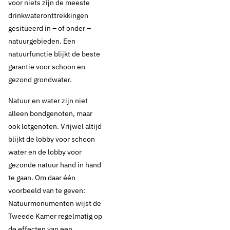
voor niets zijn de meeste
drinkwateronttrekkingen
gesitueerd in – of onder –
natuurgebieden. Een
natuurfunctie blijkt de beste
garantie voor schoon en
gezond grondwater.
6 augustus 2019
Nieuws
Natuur en water zijn niet
Column Natuur en
alleen bondgenoten, maar
water: bondgenoten
ook lotgenoten. Vrijwel altijd
blijkt de lobby voor schoon
én lotgenoten…
water en de lobby voor
gezonde natuur hand in hand
te gaan. Om daar één
voorbeeld van te geven:
Thema's:
Natuurmonumenten wijst de
Geen thema
Tweede Kamer regelmatig op
de effecten van een