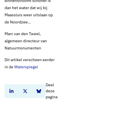
binnenstroomt schoner is
dan het water dat wij bij
Maassluis weer uitslaan op
de Noordzee…
Marc van den Tweel,
algemeen directeur van
Natuurmonumenten
​Dit artikel verscheen eerder
in de
Waterspiegel
Deel
deze
Deel dit artikel op Linkedin
Deel dit artikel op Twitter
Deel dit artikel op Bluesky
pagina