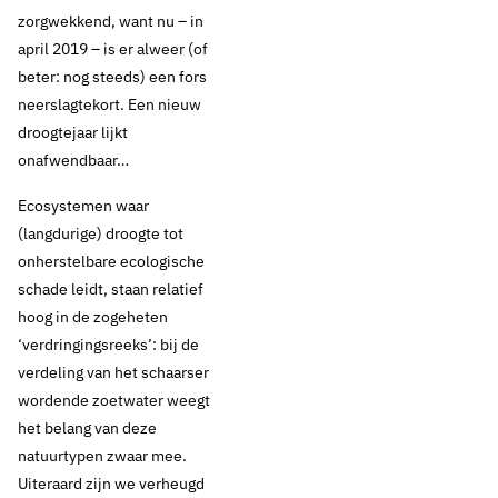
zorgwekkend, want nu – in
april 2019 – is er alweer (of
beter: nog steeds) een fors
neerslagtekort. Een nieuw
droogtejaar lijkt
onafwendbaar…
Ecosystemen waar
(langdurige) droogte tot
onherstelbare ecologische
schade leidt, staan relatief
hoog in de zogeheten
‘verdringingsreeks’: bij de
verdeling van het schaarser
wordende zoetwater weegt
het belang van deze
natuurtypen zwaar mee.
Uiteraard zijn we verheugd