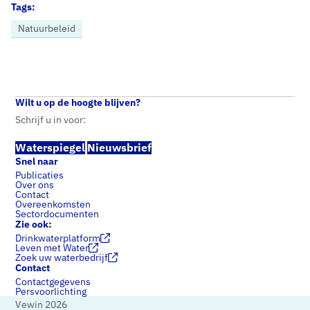
Tags:
Natuurbeleid
Home
Nieuws
Column Natuur en water: bondgenoten én lotgenoten…
Wilt u op de hoogte blijven?
Schrijf u in voor:
Waterspiegel
Nieuwsbrief
Snel naar
Publicaties
Over ons
Contact
Overeenkomsten
Sectordocumenten
Zie ook:
Drinkwaterplatform
Leven met Water
Zoek uw waterbedrijf
Contact
Contactgegevens
Persvoorlichting
Vewin 2026