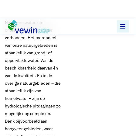
Direct naar content
Terug naar de startpagina
​Natuur en water zijn
onlosmakelijk met elkaar
verbonden. Het merendeel
van onze natuurgebieden is
afhankelijk van grond- of
oppervlaktewater. Van de
beschikbaarheid daarvan én
van de kwaliteit. En in de
overige natuurgebieden – die
afhankelijk zijn van
hemelwater – zijn de
hydrologische uitdagingen zo
mogelijk nog complexer.
Denk bijvoorbeeld aan
hoogveengebieden, waar