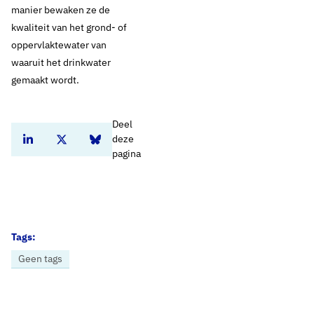
manier bewaken ze de
kwaliteit van het grond- of
oppervlaktewater van
waaruit het drinkwater
gemaakt wordt.​
Deel
deze
Deel dit artikel op Linkedin
Deel dit artikel op Twitter
Deel dit artikel op Bluesky
pagina
Tags:
Geen tags
Home
Nieuws
De kwaliteit van het drinkwater in Nederland is uitstekend