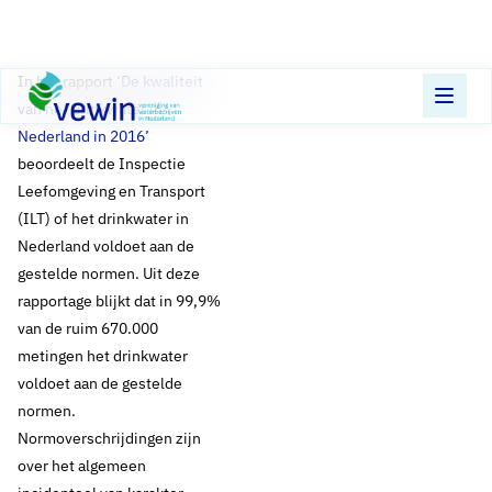
Direct naar content
Terug naar de startpagina
In het rapport
‘De kwaliteit
van het drinkwater in
Nederland in 2016’
beoordeelt de Inspectie
Leefomgeving en Transport
(ILT) of het drinkwater in
Nederland voldoet aan de
gestelde normen. Uit deze
rapportage blijkt dat in 99,9%
van de ruim 670.000
metingen het drinkwater
voldoet aan de gestelde
normen.
Normoverschrijdingen zijn
over het algemeen