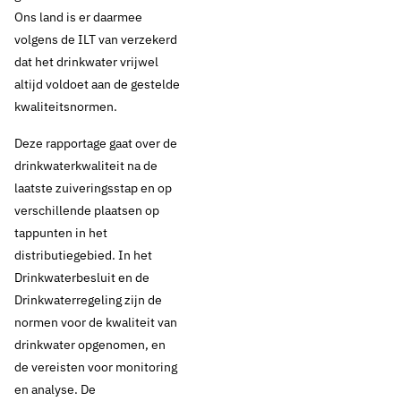
Ons land is er daarmee
volgens de ILT van verzekerd
dat het drinkwater vrijwel
7 december 2017
Nieuws
altijd voldoet aan de gestelde
De kwaliteit van het
kwaliteitsnormen.
Deze rapportage gaat over de
drinkwater in
drinkwaterkwaliteit na de
Nederland is
laatste zuiveringsstap en op
verschillende plaatsen op
uitstekend
tappunten in het
distributiegebied. In het
Drinkwaterbesluit en de
Drinkwaterregeling zijn de
Thema's:
normen voor de kwaliteit van
Drinkwaterbronnen
drinkwater opgenomen, en
de vereisten voor monitoring
en analyse. De