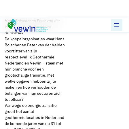
Direct naar content
Hans Bolscher en Peter van der
Terug naar de startpagina
Velden over geothermie en
drinkwater.
De koepelorganisaties waar Hans
Bolscher en Peter van der Velden
voorzitter van zijn –
respectievelijk Geothermie
Nederland en Vewin – staan met
hun branche voor een
grootschalige transitie. Met
welke opgaven hebben zij te
maken en hoe verhouden de
belangen van hun sectoren zich
tot elkaar?
Vanwege de energietransitie
groeit het aantal
geothermielocaties in Nederland
de komende jaren van nu 31 tot