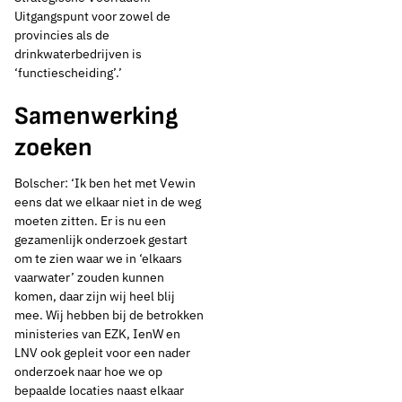
Uitgangspunt voor zowel de
‘De watertransitie én
provincies als de
drinkwaterbedrijven is
de warmtetransitie
‘functiescheiding’.’
moeten in de
Samenwerking
zoeken
ondergrond tot hun
Bolscher: ‘Ik ben het met Vewin
recht kunnen komen’
eens dat we elkaar niet in de weg
moeten zitten. Er is nu een
gezamenlijk onderzoek gestart
om te zien waar we in ‘elkaars
Thema's:
vaarwater’ zouden kunnen
Drinkwaterbronnen en ondergrond
komen, daar zijn wij heel blij
mee. Wij hebben bij de betrokken
ministeries van EZK, IenW en
LNV ook gepleit voor een nader
onderzoek naar hoe we op
bepaalde locaties naast elkaar