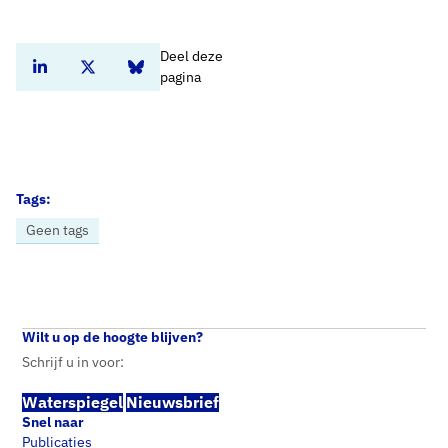
Deel deze
Deel dit artikel op Linkedin
Deel dit artikel op Twitter
Deel dit artikel op Bluesky
pagina
Tags:
Geen tags
Home
Nieuws
‘De watertransitie én de warmtetransitie moeten in de ondergrond tot hun recht kunnen komen’
Wilt u op de hoogte blijven?
Schrijf u in voor:
Waterspiegel
Nieuwsbrief
Snel naar
Publicaties