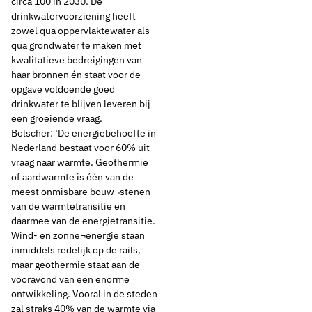
circa 100 in 2030. De
drinkwatervoorziening heeft
zowel qua oppervlaktewater als
qua grondwater te maken met
kwalitatieve bedreigingen van
haar bronnen én staat voor de
opgave voldoende goed
drinkwater te blijven leveren bij
een groeiende vraag.
Bolscher: ‘De energiebehoefte in
Nederland bestaat voor 60% uit
vraag naar warmte. Geothermie
of aardwarmte is één van de
meest onmisbare bouw¬stenen
van de warmtetransitie en
daarmee van de energietransitie.
Wind- en zonne¬energie staan
inmiddels redelijk op de rails,
maar geothermie staat aan de
vooravond van een enorme
ontwikkeling. Vooral in de steden
zal straks 40% van de warmte via