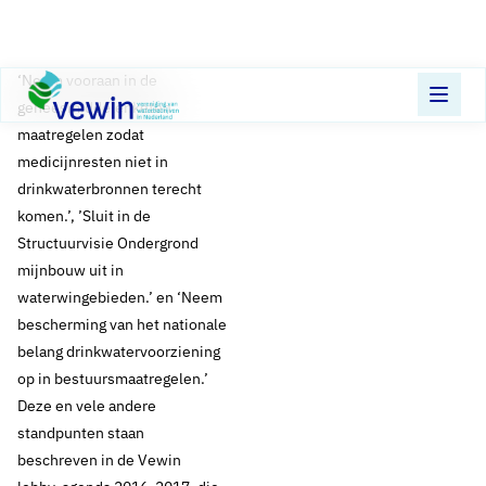
Direct naar content
Terug naar de startpagina
​​‘Neem vooraan in de
geneesmiddelenketen
maatregelen zodat
medicijnresten niet in
drinkwaterbronnen terecht
komen.’, ’Sluit in de
Structuurvisie Ondergrond
mijnbouw uit in
waterwingebieden.’ en ‘Neem
bescherming van het nationale
belang drinkwatervoorziening
op in bestuursmaatregelen.’
Deze en vele andere
standpunten staan
beschreven in de Vewin