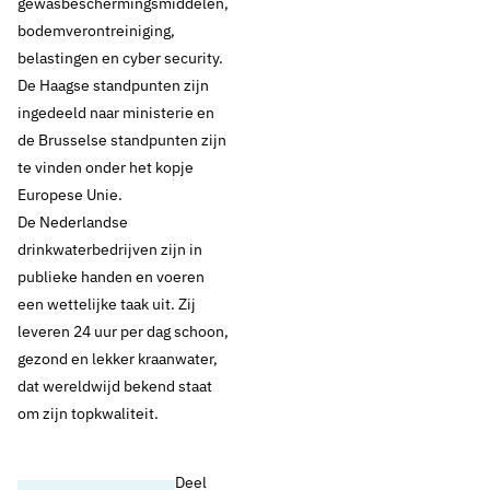
gewasbeschermingsmiddelen,
Thema's:
bodemverontreiniging,
belastingen en cyber security.
Geen thema
De Haagse standpunten zijn
ingedeeld naar ministerie en
de Brusselse standpunten zijn
te vinden onder het kopje
Europese Unie.
De Nederlandse
drinkwaterbedrijven zijn in
publieke handen en voeren
een wettelijke taak uit. Zij
leveren 24 uur per dag schoon,
gezond en lekker kraanwater,
dat wereldwijd bekend staat
om zijn topkwaliteit.
Deel