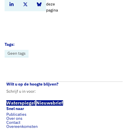
deze
Deel dit artikel op Linkedin
Deel dit artikel op Twitter
Deel dit artikel op Bluesky
pagina
Tags:
Geen tags
Home
Nieuws
Drinkwatersector publiceert lobby-punten nieuwe politieke jaar
Wilt u op de hoogte blijven?
Schrijf u in voor:
Waterspiegel
Nieuwsbrief
Snel naar
Publicaties
Over ons
Contact
Overeenkomsten