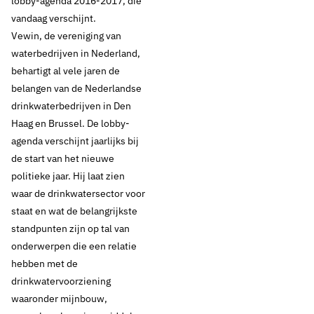
lobby-agenda 2016-2017, die
vandaag verschijnt.
Vewin, de vereniging van
waterbedrijven in Nederland,
behartigt al vele jaren de
belangen van de Nederlandse
drinkwaterbedrijven in Den
Haag en Brussel. De lobby-
agenda verschijnt jaarlijks bij
21 september 2016
Nieuws
de start van het nieuwe
Drinkwatersector
politieke jaar. Hij laat zien
waar de drinkwatersector voor
publiceert lobby-
staat en wat de belangrijkste
standpunten zijn op tal van
punten nieuwe
onderwerpen die een relatie
hebben met de
politieke jaar
drinkwatervoorziening
waaronder mijnbouw,