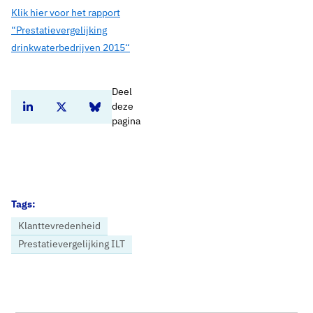
Klik hier voor het rapport
“Prestatievergelijking
drinkwaterbedrijven 2015
“
Deel
deze
Deel dit artikel op Linkedin
Deel dit artikel op Twitter
Deel dit artikel op Bluesky
pagina
Tags:
Klanttevredenheid
Prestatievergelijking ILT
Home
Nieuws
ILT: klanttevredenheid drinkwaterbedrijven is hoog