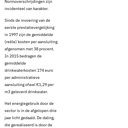
Normoverschrijdingen zijn
incidenteel van karakter.
23 januari 2017
Nieuws
Sinds de invoering van de
eerste prestatievergelijking
ILT:
in 1997 zijn de gemiddelde
(reële) kosten per aansluiting
klanttevredenheid
afgenomen met 38 procent.
In 2015 bedragen de
drinkwaterbedrijven
gemiddelde
is hoog
drinkwaterkosten 174 euro
per administratieve
aansluiting ofwel €1,29 per
m3 geleverd drinkwater.
Thema's:
Het energiegebruik door de
Consumenten
Drinkwaterkwaliteit
sector is in de afgelopen drie
jaar licht gedaald. De daling,
die gerealiseerd is door de