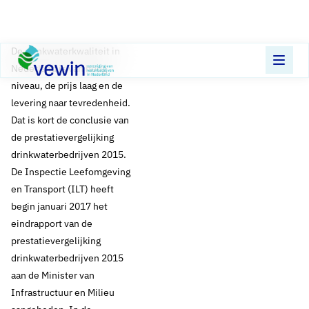
Direct naar content
Terug naar de startpagina
De drinkwaterkwaliteit in
Nederland is van hoog
niveau, de prijs laag en de
levering naar tevredenheid.
Dat is kort de conclusie van
de prestatievergelijking
drinkwaterbedrijven 2015.
De Inspectie Leefomgeving
en Transport (ILT) heeft
begin januari 2017 het
eindrapport van de
prestatievergelijking
drinkwaterbedrijven 2015
aan de Minister van
Infrastructuur en Milieu