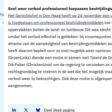
Snel weer verbod professioneel toepassen bestrijdin
Thema's:
Het Gerechtshof in Den Haag heeft op 24 november een 
is toegestaan om professioneel bestrijdingsmiddelen
toe 
Financiën, doelmatigheid en statistiek
oppervlakten buiten de land- en tuinbouw. Dit was slecht
omdat het verbod effectief is gebleken: bij innamepunten
afname van de aanwezigheid van bestrijdingsmiddelen zoal
heeft daarom bepleit voor zo snel mogelijk weer opnieuw 
(GroenLinks) diende een motie in samen met Tjeerd de Gr
Dik-Faber (ChristenUnie) om de regering te verzoeken zo 
rechtsgrondslag te creëren in de wet die het mogelijk ma
verbod weer te bekrachtigen. Ook deze motie is afgelop
aangenomen.
Deel deze pagina