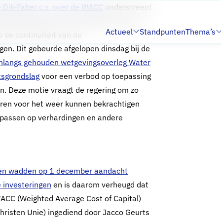
 Dik-Faber c.s. over de WACC
onderstreept
nkwaterbedrijven en hun aandeelhouders /
Actueel
Standpunten
Thema’s
 de continuïteit van de
Submenu:
Submenu:
en. Dit gebeurde afgelopen dinsdag bij de
 onlangs gehouden wetgevingsoverleg
Water
tsgrondslag
voor een verbod op toepassing
. Deze motie vraagt de regering om zo
eëren voor het weer kunnen bekrachtigen
epassen op verhardingen en andere
 en wadden op 1 december aandacht
e investeringen
en is daarom verheugd dat
ACC (Weighted Average Cost of Capital)
hristen Unie) ingediend door Jacco Geurts