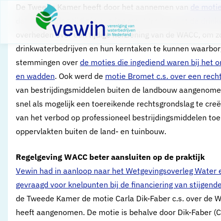
Direct naar content
​De Tweede Kamer heeft door het aannemen van
de motie
Terug naar de startpagina
dat de regering tijdig in overleg moet treden met de dri
overheden over een tijdige herziening van de WACC, om zo
drinkwaterbedrijven en hun kerntaken te kunnen waarborg
stemmingen over
de moties die ingediend waren bij het
en wadden
. Ook werd de
motie Bromet c.s. over een rech
van bestrijdingsmiddelen buiten de landbouw aangenomen
snel als mogelijk een toereikende rechtsgrondslag te cr
van het verbod op professioneel bestrijdingsmiddelen to
oppervlakten buiten de land- en tuinbouw.
Regelgeving WACC beter aansluiten op de praktijk
Vewin had in aanloop naar het Wetgevingsoverleg Water
gevraagd voor knelpunten bij de financiering van stijgend
de Tweede Kamer de motie Carla Dik-Faber c.s. over de W
heeft aangenomen. De motie is behalve door Dik-Faber (C