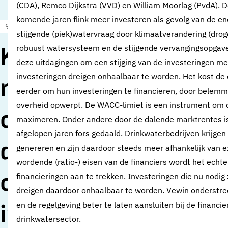
(CDA), Remco Dijkstra (VVD) en William Moorlag (PvdA). 
komende jaren flink meer investeren als gevolg van de en
9 december 2020
Nieuws
stijgende (piek)watervraag door klimaatverandering (drog
Kamer dringt per
robuust watersysteem en de stijgende vervangings­opgave
deze uitdagingen om een stijging van de investeringen m
investeringen dreigen onhaalbaar te worden. Het kost de
motie aan op
eerder om hun investeringen te financieren, door belem
overheid opwerpt. De WACC-limiet is een instrument om d
overleg met
maximeren. Onder andere door de dalende marktrentes i
afgelopen jaren fors gedaald. Drinkwaterbedrijven krijge
drinkwatersector
genereren en zijn daardoor steeds meer afhankelijk van e
wordende (ratio-) eisen van de financiers wordt het echt
over voldoende
financieringen aan te trekken. Investeringen die nu nodig
dreigen daardoor onhaalbaar te worden. Vewin onderstree
investeringsruimte
en de regelgeving beter te laten aansluiten bij de financi
drinkwatersector.