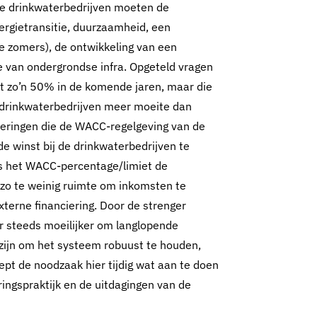
De drinkwaterbedrijven moeten de
ergietransitie, duurzaamheid, een
e zomers), de ontwikkeling van een
 van ondergrondse infra. Opgeteld vragen
et zo’n 50% in de komende jaren, maar die
 drinkwaterbedrijven meer moeite dan
meringen die de WACC-regelgeving van de
e winst bij de drinkwaterbedrijven te
s het WACC-percentage/limiet de
n zo te weinig ruimte om inkomsten te
xterne financiering. Door de strenger
er steeds moeilijker om langlopende
 zijn om het systeem robuust te houden,
pt de noodzaak hier tijdig wat aan te doen
eringspraktijk en de uitdagingen van de