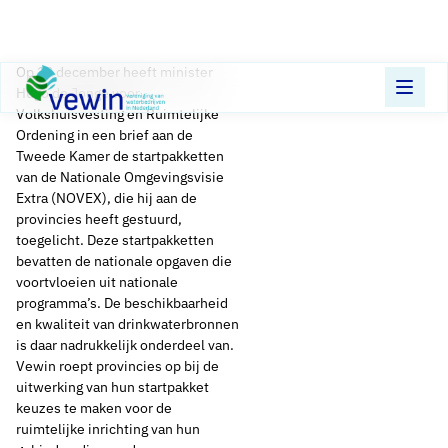
Direct naar content
Op 12 december heeft minister
Terug naar de startpagina
Hugo de Jonge voor
Volkshuisvesting en Ruimtelijke
Ordening in een brief aan de
Tweede Kamer de startpakketten
van de Nationale Omgevingsvisie
Extra (NOVEX), die hij aan de
provincies heeft gestuurd,
toegelicht. Deze startpakketten
bevatten de nationale opgaven die
voortvloeien uit nationale
programma’s. De beschikbaarheid
en kwaliteit van drinkwaterbronnen
is daar nadrukkelijk onderdeel van.
Vewin roept provincies op bij de
uitwerking van hun startpakket
keuzes te maken voor de
ruimtelijke inrichting van hun