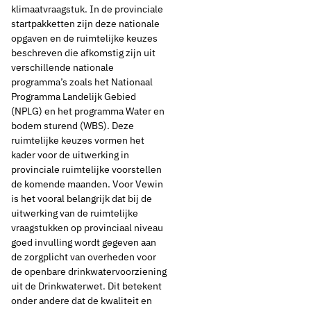
klimaatvraagstuk. In de provinciale
startpakketten zijn deze nationale
opgaven en de ruimtelijke keuzes
beschreven die afkomstig zijn uit
verschillende nationale
programma’s zoals het Nationaal
Programma Landelijk Gebied
(NPLG) en het programma Water en
bodem sturend (WBS). Deze
ruimtelijke keuzes vormen het
kader voor de uitwerking in
provinciale ruimtelijke voorstellen
de komende maanden. Voor Vewin
is het vooral belangrijk dat bij de
uitwerking van de ruimtelijke
vraagstukken op provinciaal niveau
21 december 2022
Nieuws
goed invulling wordt gegeven aan
de zorgplicht van overheden voor
NOVEX: provincies
de openbare drinkwatervoorziening
uit de Drinkwaterwet. Dit betekent
nu aan zet voor
onder andere dat de kwaliteit en