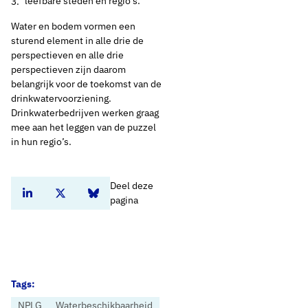
leefbare steden en regio’s.
Water en bodem vormen een
sturend element in alle drie de
perspectieven en alle drie
perspectieven zijn daarom
belangrijk voor de toekomst van de
drinkwatervoorziening.
Drinkwaterbedrijven werken graag
mee aan het leggen van de puzzel
in hun regio’s.
Deel deze
Deel dit artikel op Linkedin
Deel dit artikel op Twitter
Deel dit artikel op Bluesky
pagina
Tags:
NPLG
Waterbeschikbaarheid
Home
Nieuws
NOVEX: provincies nu aan zet voor zekerstellen drinkwatervoorziening