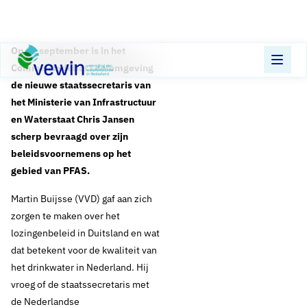
Direct naar content
Terug naar de startpagina
Op 11 september is in het
Commissiedebat Leefomgeving
de nieuwe staatssecretaris van
het Ministerie van Infrastructuur
en Waterstaat Chris Jansen
scherp bevraagd over zijn
beleidsvoornemens op het
gebied van PFAS.
Martin Buijsse (VVD) gaf aan zich
zorgen te maken over het
lozingenbeleid in Duitsland en wat
dat betekent voor de kwaliteit van
het drinkwater in Nederland. Hij
vroeg of de staatssecretaris met
de Nederlandse