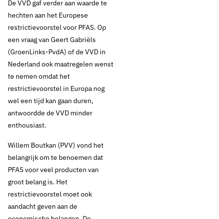
De VVD gaf verder aan waarde te
hechten aan het Europese
restrictievoorstel voor PFAS. Op
een vraag van Geert Gabriëls
(GroenLinks-PvdA) of de VVD in
Nederland ook maatregelen wenst
te nemen omdat het
restrictievoorstel in Europa nog
wel een tijd kan gaan duren,
antwoordde de VVD minder
enthousiast.
Willem Boutkan (PVV) vond het
belangrijk om te benoemen dat
PFAS voor veel producten van
groot belang is. Het
restrictievoorstel moet ook
12 september 2024
Nieuws
aandacht geven aan de
economische belangen. De