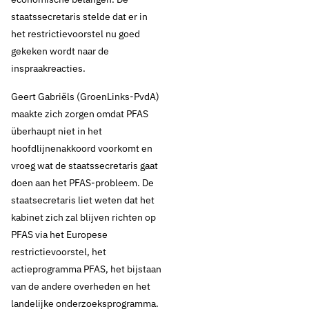
Tweede Kamer
staatssecretaris stelde dat er in
het restrictievoorstel nu goed
bevraagt kabinet op
gekeken wordt naar de
het PFAS-beleid
inspraakreacties.
Geert Gabriëls (GroenLinks-PvdA)
maakte zich zorgen omdat PFAS
Thema's:
überhaupt niet in het
hoofdlijnenakkoord voorkomt en
Drinkwaterbronnen en opkomende stoffen
vroeg wat de staatssecretaris gaat
doen aan het PFAS-probleem. De
staatsecretaris liet weten dat het
kabinet zich zal blijven richten op
PFAS via het Europese
restrictievoorstel, het
actieprogramma PFAS, het bijstaan
van de andere overheden en het
landelijke onderzoeksprogramma.