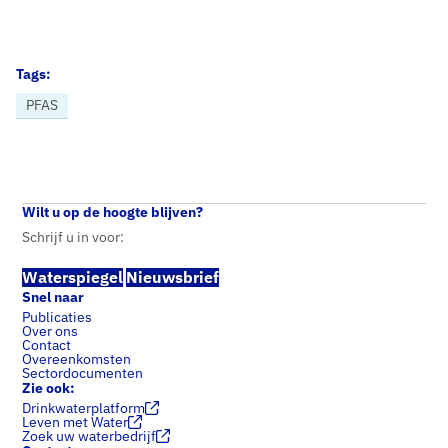
Tags:
PFAS
Home
Nieuws
Tweede Kamer bevraagt kabinet op het PFAS-beleid
Wilt u op de hoogte blijven?
Schrijf u in voor:
Waterspiegel
Nieuwsbrief
Snel naar
Publicaties
Over ons
Contact
Overeenkomsten
Sectordocumenten
Zie ook:
Drinkwaterplatform
Leven met Water
Zoek uw waterbedrijf