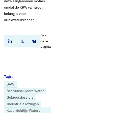
deze aangenomen moties
omdat de KRW van groot
belang is voor
drinkwaterbronnen.
Deel
deze
Deel dit artikel op Linkedin
Deel dit artikel op Twitter
Deel dit artikel op Bluesky
pagina
Tags:
BAW
Bestuursakkoord Water
Gebiedsdossiers
Industriële lozingen
Kaderrichtlijn Water /