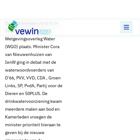
Direct naar content
Terug naar de startpagina
​Op 11 november vond in de
Tweede Kamer het
Wetgevingsoverleg Water
(WGO) plaats. Minister Cora
van Nieuwenhuizen van
IenW ging in debat met de
waterwoordvoerders van
D’66, PVV, VVD, CDA , Groen
Links, SP, PvdA, Partij voor de
Dieren en 50PLUS. De
drinkwatervoorziening kwam
meerdere malen aan bod en
Kamerleden vroegen de
minister prioriteit hieraan te
geven bij de nieuwe