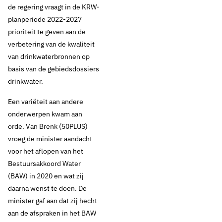
de regering vraagt in de KRW-
planperiode 2022-2027
prioriteit te geven aan de
verbetering van de kwaliteit
12 november 2019
Nieuws
van drinkwaterbronnen op
basis van de gebiedsdossiers
Tweede Kamer:
drinkwater.
minister pak regie bij
Een variëteit aan andere
KRW en geef
onderwerpen kwam aan
orde. Van Brenk (50PLUS)
prioriteit aan
vroeg de minister aandacht
voor het aflopen van het
drinkwater
Bestuursakkoord Water
(BAW) in 2020 en wat zij
daarna wenst te doen. De
minister gaf aan dat zij hecht
Thema's:
aan de afspraken in het BAW
Drinkwaterbronnen en opkomende stoffen