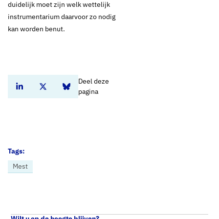
duidelijk moet zijn welk wettelijk
instrumentarium daarvoor zo nodig
kan worden benut.
Deel deze
Deel dit artikel op Linkedin
Deel dit artikel op Twitter
Deel dit artikel op Bluesky
pagina
Tags:
Mest
Home
Nieuws
Tweede Kamer spreekt met experts en belangenorganisaties over 6e actieprogramma Nitraatrichtlijn
Wilt u op de hoogte blijven?