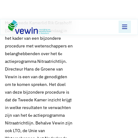
Direct naar content
Terug naar de startpagina
Het Tweede Kamerlid Rik Grashoff
(GroenLinks) spreekt vandaag in
het kader van een bijzondere
procedure met wetenschappers en
belanghebbenden over het 6
e
actieprogramma Nitraatrichtlijn.
Directeur Hans de Groene van
Vewin is een van de genodigden
om te komen spreken. Het doel
van deze bijzondere procedure is
dat de Tweede Kamer inzicht krijgt
in welke resultaten te verwachten
zijn van het 6
actieprogramma
e
Nitraatrichtlijn. Behalve Vewin zijn
ook LTO, de Unie van