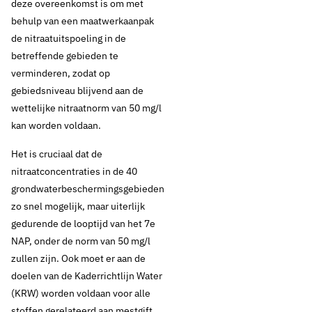
over 6e
deze overeenkomst is om met
behulp van een maatwerkaanpak
actieprogramma
de nitraatuitspoeling in de
betreffende gebieden te
Nitraatrichtlijn
verminderen, zodat op
gebiedsniveau blijvend aan de
wettelijke nitraatnorm van 50 mg/l
Thema's:
kan worden voldaan.
Drinkwaterbronnen
Drinkwaterbronnen en landbouw
Het is cruciaal dat de
nitraatconcentraties in de 40
grondwaterbeschermingsgebieden
zo snel mogelijk, maar uiterlijk
gedurende de looptijd van het 7e
NAP, onder de norm van 50 mg/l
zullen zijn. Ook moet er aan de
doelen van de Kaderrichtlijn Water
(KRW) worden voldaan voor alle
stoffen gerelateerd aan mestgift.