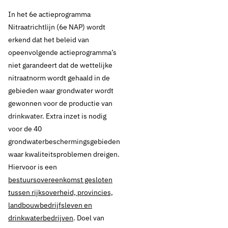
In het 6e actieprogramma
Nitraatrichtlijn (6e NAP) wordt
erkend dat het beleid van
opeenvolgende actieprogramma’s
niet garandeert dat de wettelijke
nitraatnorm wordt gehaald in de
gebieden waar grondwater wordt
gewonnen voor de productie van
16 januari 2018
Nieuws
drinkwater. Extra inzet is nodig
voor de 40
Tweede Kamer
grondwaterbeschermingsgebieden
waar kwaliteitsproblemen dreigen.
spreekt met experts
Hiervoor is een
en
bestuursovereenkomst gesloten
tussen rijksoverheid, provincies,
belangenorganisaties
landbouwbedrijfsleven en
drinkwaterbedrijven
. Doel van