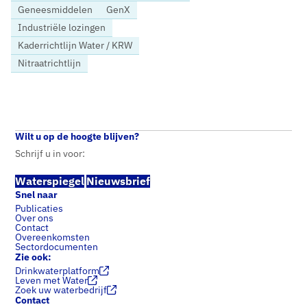
Geneesmiddelen
GenX
Industriële lozingen
Kaderrichtlijn Water / KRW
Nitraatrichtlijn
Home
Nieuws
Tweede Kamerleden vragen om stevige inzet minister voor waterkwaliteit
Wilt u op de hoogte blijven?
Schrijf u in voor:
Waterspiegel
Nieuwsbrief
Snel naar
Publicaties
Over ons
Contact
Overeenkomsten
Sectordocumenten
Zie ook:
Drinkwaterplatform
Leven met Water
Zoek uw waterbedrijf
Contact