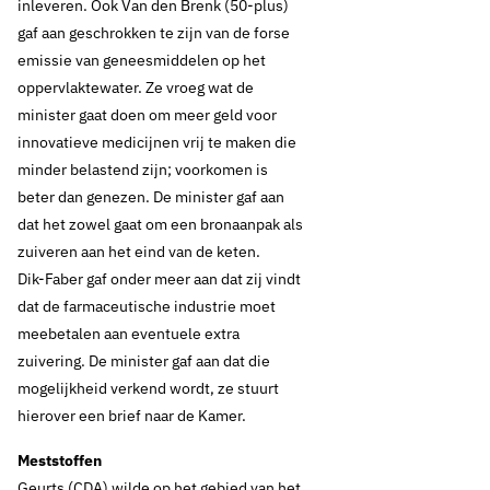
vragen om stevige
inleveren. Ook Van den Brenk (50-plus)
gaf aan geschrokken te zijn van de forse
inzet minister voor
emissie van geneesmiddelen op het
oppervlaktewater. Ze vroeg wat de
waterkwaliteit
minister gaat doen om meer geld voor
innovatieve medicijnen vrij te maken die
minder belastend zijn; voorkomen is
Thema's:
beter dan genezen. De minister gaf aan
dat het zowel gaat om een bronaanpak als
Drinkwaterbronnen
Drinkwaterbronnen en landbouw
zuiveren aan het eind van de keten.
Drinkwaterbronnen en ondergrond
Dik-Faber gaf onder meer aan dat zij vindt
Drinkwaterbronnen en opkomende stoffen
dat de farmaceutische industrie moet
meebetalen aan eventuele extra
zuivering. De minister gaf aan dat die
mogelijkheid verkend wordt, ze stuurt
hierover een brief naar de Kamer.
Meststoffen
Geurts (CDA) wilde op het gebied van het