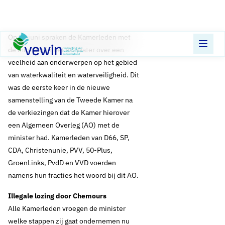
Direct naar content
Terug naar de startpagina
Op 21 juni spraken de Kamerleden met
de minister in het AO Water over een
veelheid aan onderwerpen op het gebied
van waterkwaliteit en waterveiligheid. Dit
was de eerste keer in de nieuwe
samenstelling van de Tweede Kamer na
de verkiezingen dat de Kamer hierover
een Algemeen Overleg (AO) met de
minister had. Kamerleden van D66, SP,
CDA, Christenunie, PVV, 50-Plus,
GroenLinks, PvdD en VVD voerden
namens hun fracties het woord bij dit AO.
Illegale lozing door Chemours
Alle Kamerleden vroegen de minister
welke stappen zij gaat ondernemen nu