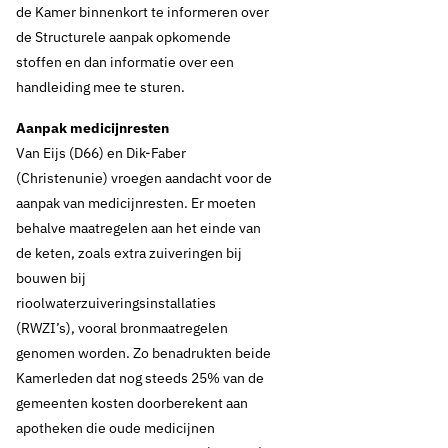
de Kamer binnenkort te informeren over
de Structurele aanpak opkomende
stoffen en dan informatie over een
handleiding mee te sturen.
Aanpak medicijnresten
Van Eijs (D66) en Dik-Faber
(Christenunie) vroegen aandacht voor de
aanpak van medicijnresten. Er moeten
behalve maatregelen aan het einde van
de keten, zoals extra zuiveringen bij
bouwen bij
rioolwaterzuiveringsinstallaties
(RWZI’s), vooral bronmaatregelen
genomen worden. Zo benadrukten beide
23 juni 2017
Nieuws
Kamerleden dat nog steeds 25% van de
Tweede Kamerleden
gemeenten kosten doorberekent aan
apotheken die oude medicijnen