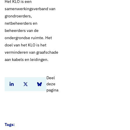
Het KLO is een
samenwerkingsverband van
grondroerders,
netbeheerders en
beheerders van de
ondergrondse ruimte. Het
doel van het KLO is het
verminderen van graafschade
aan kabels en leidingen.
Deel
deze
Deel dit artikel op Linkedin
Deel dit artikel op Twitter
Deel dit artikel op Bluesky
pagina
Tags: