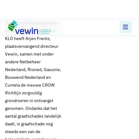
Direct naar content
Terug naar de startpagina
Tijdens het Nationaal Kabel-
en Leidingcongres van het
KLO heeft Arjen Frentz,
plaatsvervangend directeur
Vewin, samen met onder
andere Netbeheer
Nederland, Rioned, Gasunie,
Bouwend Nederland en
Cumela de nieuwe CROW
Richtlijn zorgvuldig
grondroeren
in ontvangst
genomen. Ondanks dat het
aantal graafschades landelijk
daalt, is graafschade nog
steeds een van de