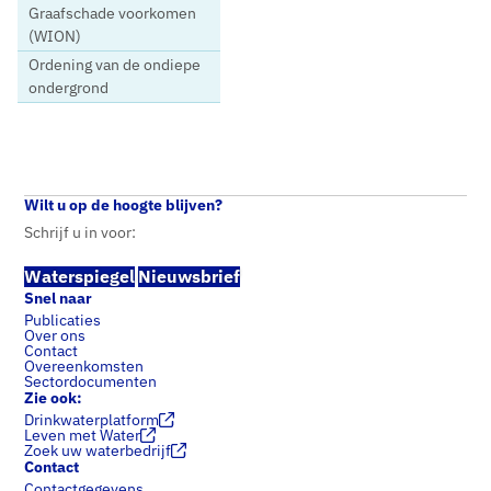
Graafschade voorkomen
(WION)
Ordening van de ondiepe
ondergrond
Home
Nieuws
Vewin neemt Richtlijn zorgvuldig graven in ontvangst
Wilt u op de hoogte blijven?
Schrijf u in voor:
Waterspiegel
Nieuwsbrief
Snel naar
Publicaties
Over ons
Contact
Overeenkomsten
Sectordocumenten
Zie ook:
Drinkwaterplatform
Leven met Water
Zoek uw waterbedrijf
Contact
Contactgegevens