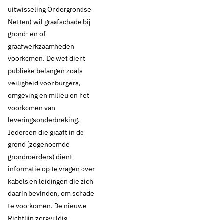
uitwisseling Ondergrondse
Netten) wil graafschade bij
grond- en of
graafwerkzaamheden
voorkomen. De wet dient
publieke belangen zoals
veiligheid voor burgers,
2 november 2016
Nieuws
omgeving en milieu en het
Vewin neemt
voorkomen van
leveringsonderbreking.
Richtlijn zorgvuldig
Iedereen die graaft in de
grond (zogenoemde
graven in ontvangst
grondroerders) dient
informatie op te vragen over
kabels en leidingen die zich
daarin bevinden, om schade
Thema's:
te voorkomen. De nieuwe
Infrastructuur
Richtlijn zorgvuldig