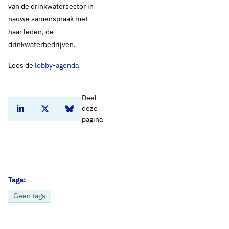
van de drinkwatersector in
nauwe samenspraak met
haar leden, de
drinkwaterbedrijven.
Lees de
lobby-agenda
Deel
deze
Deel dit artikel op Linkedin
Deel dit artikel op Twitter
Deel dit artikel op Bluesky
pagina
Tags:
Geen tags
Home
Nieuws
Vewin publiceert Lobby-agenda 2019-2020