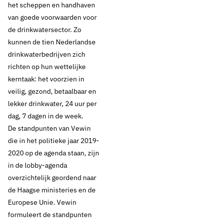
het scheppen en handhaven
2020
van goede voorwaarden voor
de drinkwatersector. Zo
kunnen de tien Nederlandse
Thema's:
drinkwaterbedrijven zich
Geen thema
richten op hun wettelijke
kerntaak: het voorzien in
veilig, gezond, betaalbaar en
lekker drinkwater, 24 uur per
dag, 7 dagen in de week.
De standpunten van Vewin
die in het politieke jaar 2019-
2020 op de agenda staan, zijn
in de lobby-agenda
overzichtelijk geordend naar
de Haagse ministeries en de
Europese Unie. Vewin
formuleert de standpunten