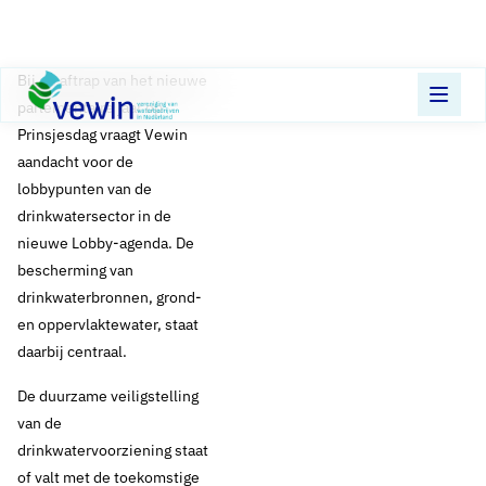
Direct naar content
Terug naar de startpagina
​​Bij de aftrap van het nieuwe
parlementaire jaar op
Prinsjesdag vraagt Vewin
aandacht voor de
lobbypunten van de
drinkwatersector in de
nieuwe Lobby-agenda. De
bescherming van
drinkwaterbronnen, grond-
en oppervlaktewater, staat
daarbij centraal.
De duurzame veiligstelling
van de
drinkwatervoorziening staat
of valt met de toekomstige