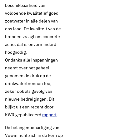
beschikbaarheid van
voldoende kwalitatief goed
zoetwater in alle delen van
ons land. De kwaliteit van de
bronnen vraagt om concrete
actie, dat is onverminderd
hoognodig.
Ondanks alle inspanningen
neemt over het geheel
genomen de druk op de
drinkwaterbronnen toe,
zeker ook als gevolg van
nieuwe bedreigingen. Dit
17 september 2019
Nieuws
blijkt uit een recent door
KWR gepubliceerd
rapport
.
Vewin publiceert
De belangenbehartiging van
Lobby-agenda 2019-
Vewin richt zich in de kern op