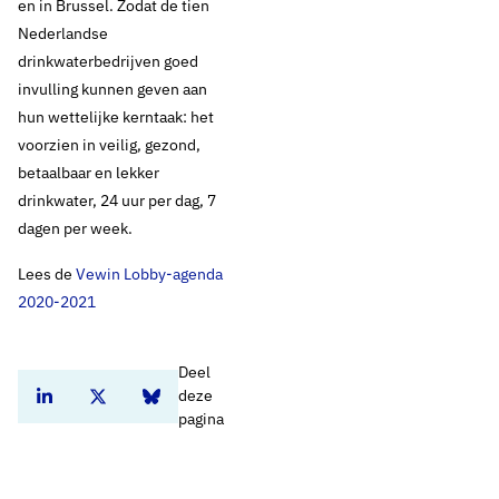
en in Brussel. Zodat de tien
Nederlandse
drinkwaterbedrijven goed
invulling kunnen geven aan
hun wettelijke kerntaak: het
voorzien in veilig, gezond,
betaalbaar en lekker
drinkwater, 24 uur per dag, 7
dagen per week.
Lees de
Vewin Lobby-agenda
2020-2021
Deel
deze
Deel dit artikel op Linkedin
Deel dit artikel op Twitter
Deel dit artikel op Bluesky
pagina