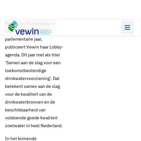
Direct naar content
Terug naar de startpagina
Elk jaar op Prinsjesdag, de
start van het nieuwe
parlementaire jaar,
publiceert Vewin haar Lobby-
agenda. Dit jaar met als titel
‘Samen aan de slag voor een
toekomstbestendige
drinkwatervoorziening’. Dat
betekent samen aan de slag
voor de kwaliteit van de
drinkwaterbronnen en de
beschikbaarheid van
voldoende goede kwaliteit
zoetwater in heel Nederland.
In het komende