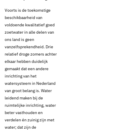
Voorts is de toekomstige
beschikbaarheid van
voldoende kwalitatief goed
zoetwater in alle delen van
ons land is geen
vanzelfsprekendheid. Drie
15 september 2020
Nieuws
relatief droge zomers achter
elkaar hebben duidelijk
Vewin publiceert
gemaakt dat een andere
inrichting van het
Lobby-agenda 2020-
watersysteem in Nederland
2021
van groot belang is. Water
leidend maken bij de
ruimtelijke inrichting, water
beter vasthouden en
Thema's:
verdelen én zuinig zijn met
Geen thema
water; dat zijn de