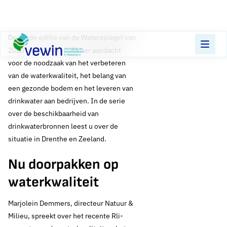
Direct naar content
Terug naar de startpagina
De derde editie van de Waterspiegel van
2023 is uit. In dit nummer aandacht
voor de noodzaak van het verbeteren
van de waterkwaliteit, het belang van
een gezonde bodem en het leveren van
drinkwater aan bedrijven. In de serie
over de beschikbaarheid van
drinkwaterbronnen leest u over de
situatie in Drenthe en Zeeland.
Nu doorpakken op
waterkwaliteit
Marjolein Demmers, directeur Natuur &
Milieu, spreekt over het recente Rli-