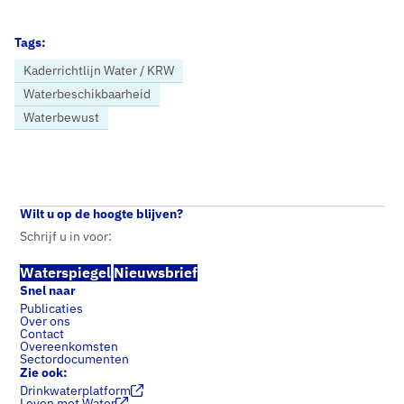
Tags:
Kaderrichtlijn Water / KRW
Waterbeschikbaarheid
Waterbewust
Home
Nieuws
Waterspiegel 3: kwaliteit water en bodem en drinkwater voor bedrijven
Wilt u op de hoogte blijven?
Schrijf u in voor:
Waterspiegel
Nieuwsbrief
Snel naar
Publicaties
Over ons
Contact
Overeenkomsten
Sectordocumenten
Zie ook:
Drinkwaterplatform
Leven met Water