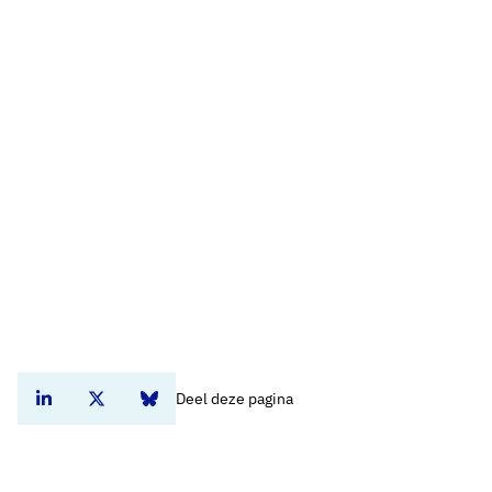
Deel deze pagina
Deel dit artikel op Linkedin
Deel dit artikel op Twitter
Deel dit artikel op Bluesky