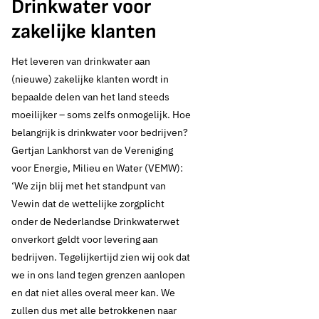
Drinkwater voor
zakelijke klanten
Het leveren van drinkwater aan
(nieuwe) zakelijke klanten wordt in
bepaalde delen van het land steeds
moeilijker – soms zelfs onmogelijk. Hoe
28 september 2023
Nieuws
belangrijk is drinkwater voor bedrijven?
Gertjan Lankhorst van de Vereniging
Waterspiegel 3:
voor Energie, Milieu en Water (VEMW):
‘We zijn blij met het standpunt van
kwaliteit water en
Vewin dat de wettelijke zorgplicht
onder de Nederlandse Drinkwaterwet
bodem en drinkwater
onverkort geldt voor levering aan
voor bedrijven
bedrijven. Tegelijkertijd zien wij ook dat
we in ons land tegen grenzen aanlopen
en dat niet alles overal meer kan. We
zullen dus met alle betrokkenen naar
Thema's: