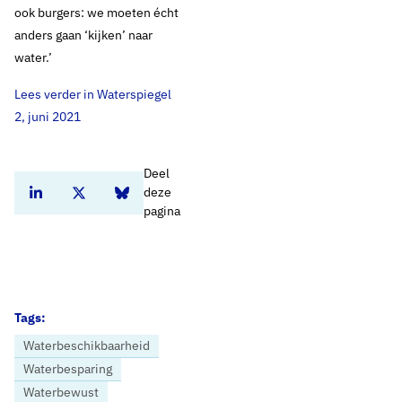
ook burgers: we moeten écht
anders gaan ‘kijken’ naar
water.’
Lees verder in Waterspiegel
2, juni 2021
Deel
deze
Deel dit artikel op Linkedin
Deel dit artikel op Twitter
Deel dit artikel op Bluesky
pagina
Tags:
Waterbeschikbaarheid
Waterbesparing
Waterbewust
Home
Nieuws
‘We moeten écht anders gaan ‘kijken’ naar water’