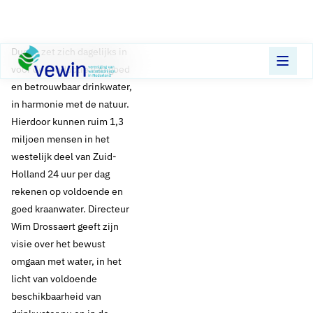
Direct naar content
Terug naar de startpagina
Dunea zet zich dagelijks in
voor de productie van goed
en betrouwbaar drinkwater,
in harmonie met de natuur.
Hierdoor kunnen ruim 1,3
miljoen mensen in het
westelijk deel van Zuid-
Holland 24 uur per dag
rekenen op voldoende en
goed kraanwater. Directeur
Wim Drossaert geeft zijn
visie over het bewust
omgaan met water, in het
licht van voldoende
beschikbaarheid van