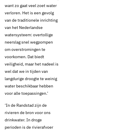
want zo gaat veel zoet water
verloren. Het is een gevolg
van de traditionele inrichting
van het Nederlandse
watersysteem: overtollige
19 augustus 2021
Nieuws
neerslag snel wegpompen
om overstromingen te
‘We moeten écht
voorkomen. Dat biedt
anders gaan ‘kijken’
veiligheid, maar het nadeel is
wel dat we in tijden van
naar water’
langdurige droogte te weinig
water beschikbaar hebben
voor alle toepassingen.’
Thema's:
‘In de Randstad zijn de
rivieren de bron voor ons
Drinkwaterbronnen
drinkwater. In droge
perioden is de rivierafvoer