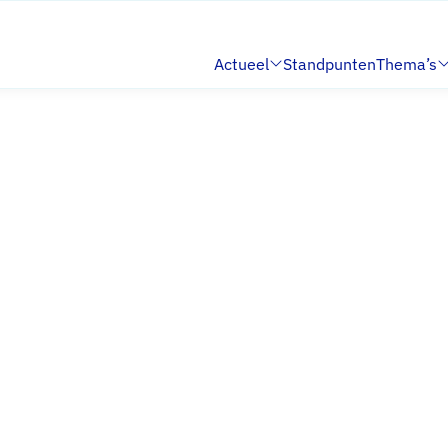
Actueel
Standpunten
Thema’s
Submenu:
Submenu: