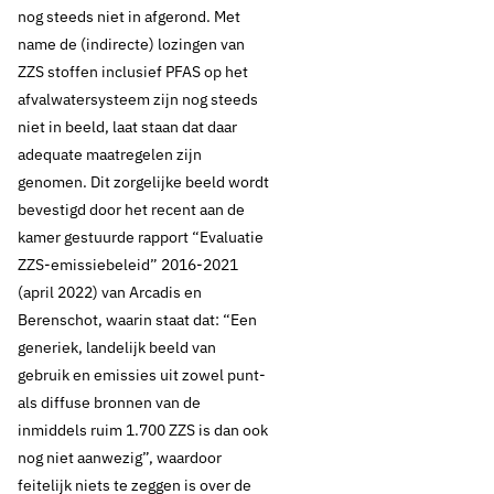
PFAS omdat ze slecht afbreken en daardoor lang in het milieu
nog steeds niet in afgerond. Met
aanwezig blijven. Wat niet in de bronnen voor drinkwater terecht
name de (indirecte) lozingen van
komt, hoeven de drinkwaterbedrijven er ook niet uit te zuiveren.
ZZS stoffen inclusief PFAS op het
Aanpak bij de bron (voorzorgprincipe) is altijd te prefereren boven
afvalwatersysteem zijn nog steeds
een end-of pipe oplossing.
niet in beeld, laat staan dat daar
adequate maatregelen zijn
Thema's:
genomen. Dit zorgelijke beeld wordt
bevestigd door het recent aan de
Drinkwaterbronnen en opkomende stoffen
kamer gestuurde rapport “Evaluatie
ZZS-emissiebeleid” 2016-2021
(april 2022) van Arcadis en
Berenschot, waarin staat dat: “Een
generiek, landelijk beeld van
gebruik en emissies uit zowel punt-
als diffuse bronnen van de
inmiddels ruim 1.700 ZZS is dan ook
nog niet aanwezig”, waardoor
feitelijk niets te zeggen is over de