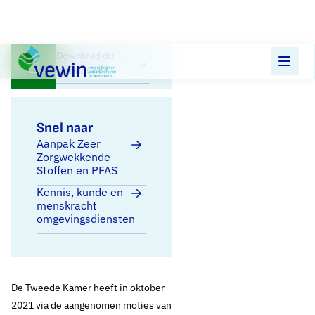
Direct naar content
Terug naar de startpagina
Download dit
standpunt
Snel naar
Aanpak Zeer
Zorgwekkende
Stoffen en PFAS
Kennis, kunde en
menskracht
omgevingsdiensten
De Tweede Kamer heeft in oktober
2021 via de aangenomen moties van