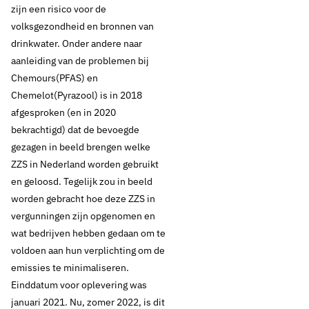
zijn een risico voor de
volksgezondheid en bronnen van
drinkwater. Onder andere naar
aanleiding van de problemen bij
Chemours(PFAS) en
16 juni 2022
Oud standpunt
Chemelot(Pyrazool) is in 2018
Chemische stoffen
afgesproken (en in 2020
bekrachtigd) dat de bevoegde
beleid: PFAS en Zeer
gezagen in beeld brengen welke
ZZS in Nederland worden gebruikt
Zorgwekkende
en geloosd. Tegelijk zou in beeld
worden gebracht hoe deze ZZS in
Stoffen
vergunningen zijn opgenomen en
wat bedrijven hebben gedaan om te
De drinkwatersector vindt dat stoffen als PFAS in het geheel niet
voldoen aan hun verplichting om de
thuishoren in het milieu en in de bronnen voor drinkwater, grond-en
emissies te minimaliseren.
oppervlaktewater. De drinkwatersector en de waterschappen
Einddatum voor oplevering was
pleiten voor een volledig nationaal en Europees totaal verbod van
januari 2021. Nu, zomer 2022, is dit