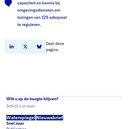
capaciteit en kennis bij
omgevingsdiensten om
lozingen van ZZS adequaat
te reguleren.
Deel deze
Deel dit artikel op Linkedin
Deel dit artikel op Twitter
Deel dit artikel op Bluesky
pagina
Home
Standpunten
Chemische stoffen beleid: PFAS en Zeer Zorgwekkende Stoffen
Wilt u op de hoogte blijven?
Schrijf u in voor:
Waterspiegel
Nieuwsbrief
Snel naar