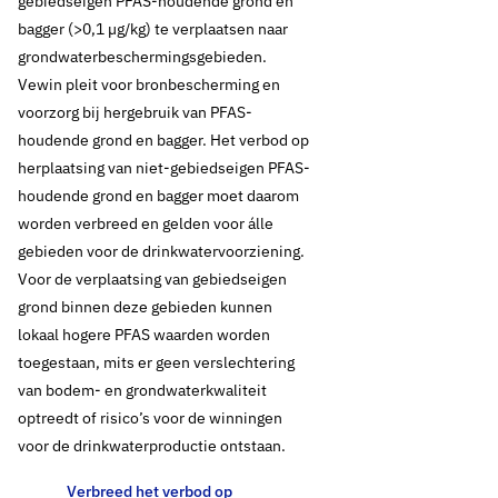
gebiedseigen PFAS-houdende grond en
bagger (>0,1 µg/kg) te verplaatsen naar
grondwaterbeschermingsgebieden.
Vewin pleit voor bronbescherming en
voorzorg bij hergebruik van PFAS-
houdende grond en bagger. Het verbod op
herplaatsing van niet-gebiedseigen PFAS-
houdende grond en bagger moet daarom
11 februari 2020
Oud standpunt
worden verbreed en gelden voor álle
gebieden voor de drinkwatervoorzie­ning.
Tijdelijk
Voor de verplaatsing van gebiedseigen
handelingskader
grond binnen deze gebieden kunnen
lokaal hogere PFAS waarden worden
voor hergebruik PFAS
toegestaan, mits er geen verslechtering
van bodem- en grondwaterkwaliteit
houdende grond
optreedt of risico’s voor de winningen
voor de drinkwaterproductie ontstaan.
Drinkwaterbronnen: zeer kwetsbare functie
Verbreed het verbod op