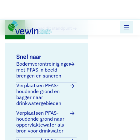
Direct naar content
Terug naar de startpagina
Download dit standpunt
Snel naar
Bodemverontreinigingen
met PFAS in beeld
brengen en saneren
Verplaatsen PFAS-
houdende grond en
bagger naar
drinkwatergebieden
Verplaatsen PFAS-
houdende grond naar
oppervlaktewater als
bron voor drinkwater