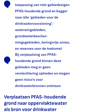
Waterwinning bestemd voor de drinkwaterproductie is een zeer
toepassing van niet-gebiedseigen
kwetsbare functie. De kwaliteit van onze drinkwaterbronnen staat
PFAS-houdende grond en bagger
in toenemende mate onder druk; PFAS vormen hierbij een
naar álle ‘gebieden voor de
belangrijk risico. PFAS zijn in lage concentraties wijdverspreid in
drinkwatervoorziening’:
het milieu aanwezig. In 99% van de metingen in het
waterwingebieden,
oppervlaktewater dat voor drinkwaterproductie wordt gebruikt
grondwaterbescher­
worden PFAS aangetroffen.
mingsgebieden, boringvrije zones,
en reserves voor de toekomst
Thema's:
Bij verplaatsing van PFAS-
Drinkwaterbronnen
Drinkwaterbronnen en ondergrond
houdende grond binnen deze
gebieden mag er geen
verslechtering optreden en mogen
geen risico’s voor
drinkwaterbronnen ontstaan
Verplaatsen PFAS-houdende
grond naar oppervlaktewater
als bron voor drinkwater