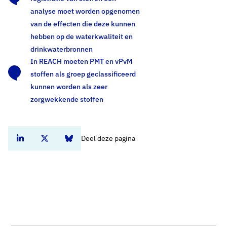
analyse moet worden opgenomen
van de effecten die deze kunnen
hebben op de waterkwaliteit en
drinkwaterbronnen
In REACH moeten PMT en vPvM
stoffen als groep geclassificeerd
kunnen worden als zeer
zorgwekkende stoffen
Deel deze pagina
Deel dit artikel op Linkedin
Deel dit artikel op Twitter
Deel dit artikel op Bluesky
Home
Standpunten
Tijdelijk handelingskader voor hergebruik PFAS houdende grond