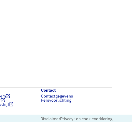
Contact
orm
Contactgegevens
r
Persvoorlichting
drijf
Disclaimer
Privacy- en cookieverklaring