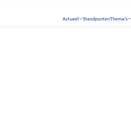
Actueel
Standpunten
Thema’s
Submenu:
Submenu: