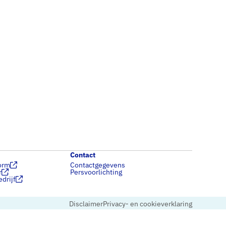
Contact
orm
Contactgegevens
r
Persvoorlichting
drijf
Disclaimer
Privacy- en cookieverklaring