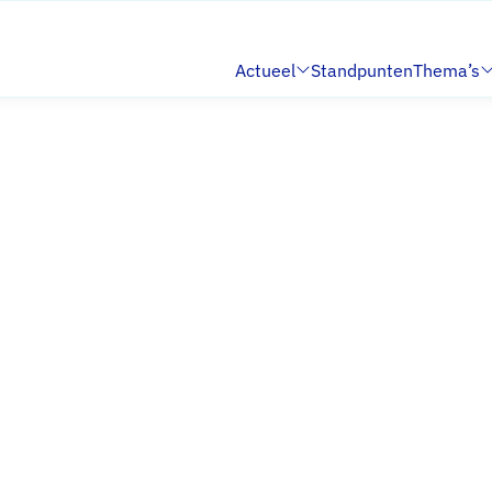
Actueel
Standpunten
Thema’s
Submenu:
Submenu: