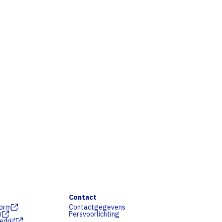
Contact
form
Contactgegevens
r
Persvoorlichting
drijf