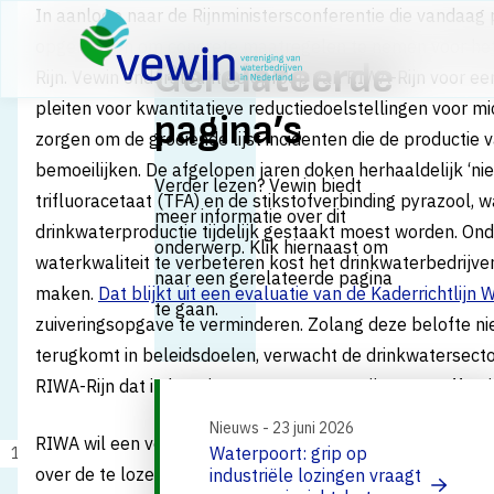
Direct naar content
​In aanloop naar de Rijnministersconferentie die vandaag 
Terug naar de startpagina
opgeroepen om concrete maatregelen te nemen voor het 
Gerelateerde
Rijn. Vewin ondersteunt de oproep van RIWA-Rijn voor ee
pleiten voor kwantitatieve reductiedoelstellingen voor m
pagina’s
zorgen om de groeiende lijst incidenten die de productie 
bemoeilijken. De afgelopen jaren doken herhaaldelijk ‘ni
Verder lezen? Vewin biedt
trifluoracetaat (TFA) en de stikstofverbinding pyrazool,
meer informatie over dit
drinkwaterproductie tijdelijk gestaakt moest worden. On
onderwerp. Klik hiernaast om
waterkwaliteit te verbeteren kost het drinkwaterbedrijv
naar een gerelateerde pagina
maken.
Dat blijkt uit een evaluatie van de Kaderrichtlijn 
te gaan.
zuiveringsopgave te verminderen. Zolang deze belofte nie
terugkomt in beleidsdoelen, verwacht de drinkwatersecto
RIWA-Rijn dat in het nieuwe Programma Rijn 2040 effecti
Nieuws - 23 juni 2026
RIWA wil een verbetering van het beleid en de vergunnin
Waterpoort: grip op
13 februari 2020
Nieuws
over de te lozen stoffen. Ook Vewin is hier voorstander va
industriële lozingen vraagt