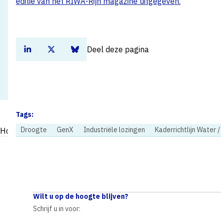
editie van het RIWA-Rijn magazine uitgegeven.
Deel deze pagina
Deel dit artikel op Linkedin
Deel dit artikel op Twitter
Deel dit artikel op Bluesky
Tags:
Droogte
GenX
Industriële lozingen
Kaderrichtlijn Water 
Home
Nieuws
Vewin ondersteunt pleidooi RIWA voor een schonere Rijn
Wilt u op de hoogte blijven?
Schrijf u in voor: