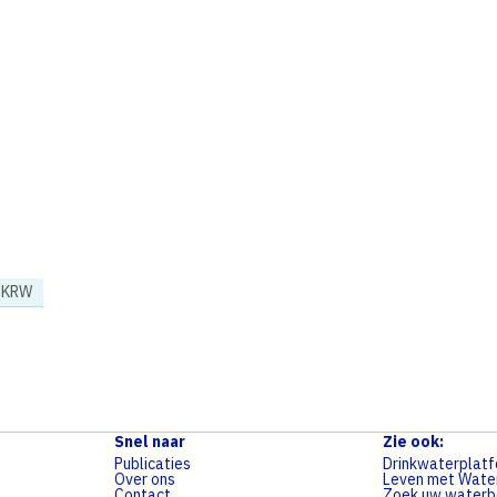
/ KRW
Snel naar
Zie ook:
Publicaties
Drinkwaterplat
Over ons
Leven met Wate
Contact
Zoek uw waterbe