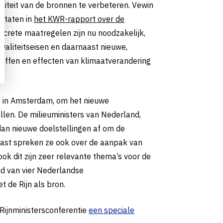
iteit van de bronnen te verbeteren. Vewin
ltaten in
het KWR-rapport over de
oncrete maatregelen zijn nu noodzakelijk,
aliteitseisen en daarnaast nieuwe,
toffen en effecten van klimaatverandering
r, in Amsterdam, om het nieuwe
len. De milieuministers van Nederland,
dan nieuwe doelstellingen af om de
aast spreken ze ook over de aanpak van
ok dit zijn zeer relevante thema’s voor de
d van vier Nederlandse
 de Rijn als bron.
Rijnministersconferentie
een speciale