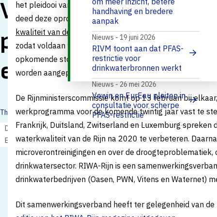
Vewin ondersteunt
om meer inzicht, betere
het pleidooi van Vewin voor meer maatregelen om de kwal
handhaving en bredere
deed deze oproep naar aanleiding van de onderzoeksresu
aanpak
pleidooi RIWA voor
kwaliteit van de bronnen van drinkwater in Nederland
. C
Nieuws - 19 juni 2026
zodat voldaan wordt aan de bestaande wettelijke waterkw
RIVM toont aan dat PFAS-
restrictie voor
opkomende stoffen zoals medicijnresten en industriële s
een schonere Rijn
drinkwaterbronnen werkt
worden aangepakt.
Nieuws - 26 mei 2026
Vewin en EurEau pleiten in
De Rijnministerscommissie komt op 13 februari bij elkaa
consultatie voor scherpe
werkprogramma voor de komende twintig jaar vast te stel
Thema's:
PFAS-restrictie
Frankrijk, Duitsland, Zwitserland en Luxemburg spreken 
Drinkwaterbronnen en opkomende stoffen
waterkwaliteit van de Rijn na 2020 te verbeteren. Daarn
Europese regelgeving
microverontreinigingen en over de droogteproblematiek, o
drinkwatersector. RIWA-Rijn is een samenwerkingsverban
drinkwaterbedrijven (Oasen, PWN, Vitens en Waternet) met
Dit samenwerkingsverband heeft ter gelegenheid van de 