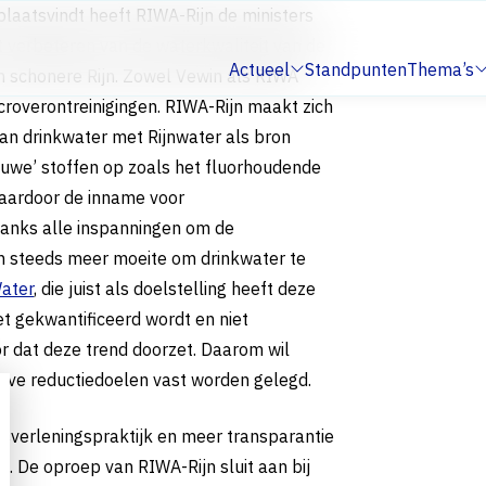
plaatsvindt heeft RIWA-Rijn de ministers
verbeteren van de waterkwaliteit van de
Actueel
Standpunten
Thema’s
n schonere Rijn. Zowel Vewin als RIWA
Submenu:
Submenu:
icroverontreinigingen. RIWA-Rijn maakt zich
van drinkwater met Rijnwater als bron
euwe’ stoffen op zoals het fluorhoudende
 waardoor de inname voor
danks alle inspanningen om de
en steeds meer moeite om drinkwater te
Water
, die juist als doelstelling heeft deze
t gekwantificeerd wordt en niet
r dat deze trend doorzet. Daarom wil
eve reductiedoelen vast worden gelegd.
gsverleningspraktijk en meer transparantie
n. De oproep van RIWA-Rijn sluit aan bij