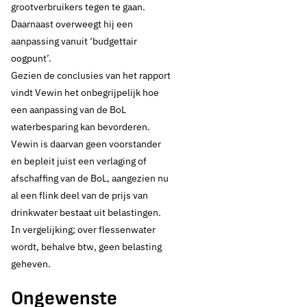
grootverbruikers tegen te gaan.
Daarnaast overweegt hij een
aanpassing vanuit ‘budgettair
oogpunt’.
Gezien de conclusies van het rapport
vindt Vewin het onbegrijpelijk hoe
een aanpassing van de BoL
waterbesparing kan bevorderen.
Vewin is daarvan geen voorstander
en bepleit juist een verlaging of
afschaffing van de BoL, aangezien nu
al een flink deel van de prijs van
drinkwater bestaat uit belastingen.
11 november 2024
Nieuws
In vergelijking; over flessenwater
wordt, behalve btw, geen belasting
Drinkwater zwaarder
geheven.
belasten is niet
Ongewenste