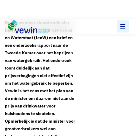
Direct naar content
Terug naar de startpagina
Op 8 november stuurde minister
Barry Madlener van Infrastructuur
en Waterstaat (IenW) een brief en
een onderzoeksrapport naar de
Tweede Kamer over het beprijzen
van watergebruik. Het onderzoek
toont duidelijk aan dat
prijsverhogingen niet effectief zijn
om het watergebruik te beperken.
Vewin is het eens met het plan van
de minister om daarom niet aan de
prijs van drinkwater voor
huishoudens te sleutelen.
Opmerkelijk is dat de minister voor
grootverbruikers wel aan