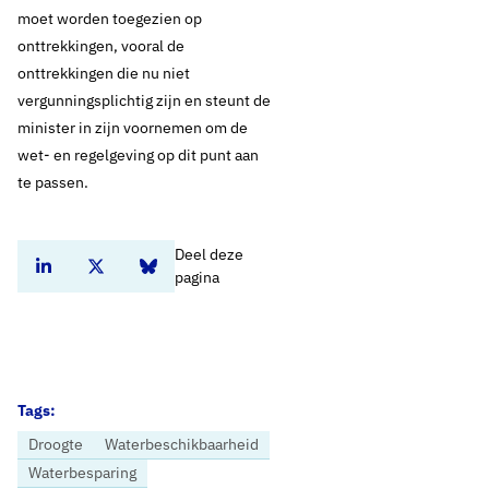
moet worden toegezien op
onttrekkingen, vooral de
onttrekkingen die nu niet
vergunningsplichtig zijn en steunt de
minister in zijn voornemen om de
wet- en regelgeving op dit punt aan
te passen.
Deel deze
Deel dit artikel op Linkedin
Deel dit artikel op Twitter
Deel dit artikel op Bluesky
pagina
Tags:
Droogte
Waterbeschikbaarheid
Waterbesparing
Home
Nieuws
Drinkwater zwaarder belasten is niet effectief om te besparen