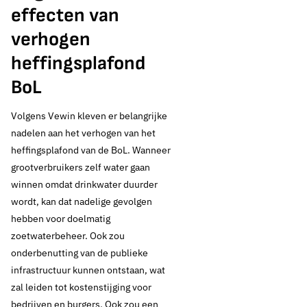
effectief om te
effecten van
verhogen
besparen
heffingsplafond
BoL
Thema's:
Volgens Vewin kleven er belangrijke
Drinkwaterbronnen
nadelen aan het verhogen van het
heffingsplafond van de BoL. Wanneer
grootverbruikers zelf water gaan
winnen omdat drinkwater duurder
wordt, kan dat nadelige gevolgen
hebben voor doelmatig
zoetwaterbeheer. Ook zou
onderbenutting van de publieke
infrastructuur kunnen ontstaan, wat
zal leiden tot kostenstijging voor
bedrijven en burgers. Ook zou een