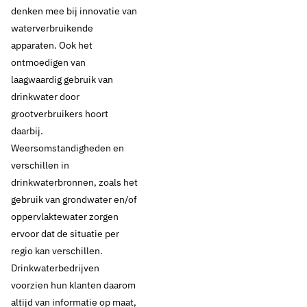
denken mee bij innovatie van
Drinkwaterbronnen en landbouw
waterverbruikende
Drinkwaterbronnen en natuur
apparaten. Ook het
Drinkwaterbronnen en ondergrond
Infrastructuur
ontmoedigen van
laagwaardig gebruik van
drinkwater door
grootverbruikers hoort
daarbij.
Weersomstandigheden en
verschillen in
drinkwaterbronnen, zoals het
gebruik van grondwater en/of
oppervlaktewater zorgen
ervoor dat de situatie per
regio kan verschillen.
Drinkwaterbedrijven
voorzien hun klanten daarom
altijd van informatie op maat,