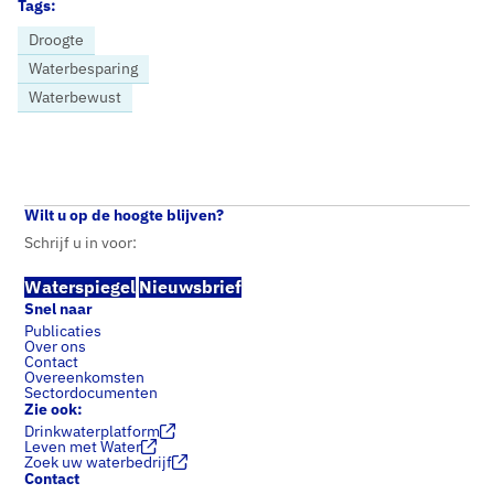
Tags:
Droogte
Waterbesparing
Waterbewust
Home
Nieuws
Droog en warm: drinkwatersector roept gebruikers op bewust om te gaan met water
Wilt u op de hoogte blijven?
Schrijf u in voor:
Waterspiegel
Nieuwsbrief
Snel naar
Publicaties
Over ons
Contact
Overeenkomsten
Sectordocumenten
Zie ook:
Drinkwaterplatform
Leven met Water
Zoek uw waterbedrijf
Contact