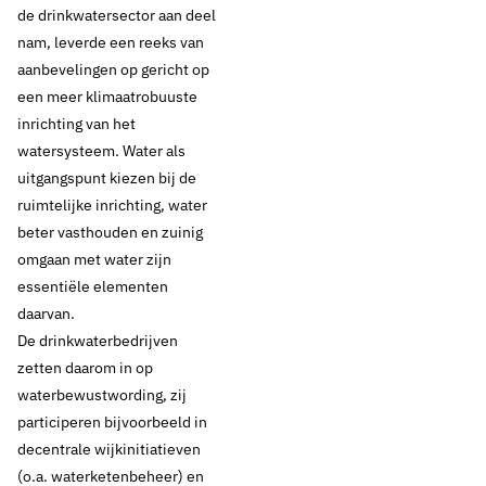
de drinkwatersector aan deel
nam, leverde een reeks van
aanbevelingen op gericht op
een meer klimaatrobuuste
5 augustus 2020
Nieuws
inrichting van het
watersysteem. Water als
Droog en warm:
uitgangspunt kiezen bij de
drinkwatersector
ruimtelijke inrichting, water
beter vasthouden en zuinig
roept gebruikers op
omgaan met water zijn
essentiële elementen
bewust om te gaan
daarvan.
De drinkwaterbedrijven
met water
zetten daarom in op
waterbewustwording, zij
participeren bijvoorbeeld in
Thema's:
decentrale wijkinitiatieven
(o.a. waterketenbeheer) en
Beveiliging en crisismanagement
Consumenten