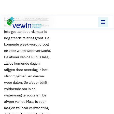
Direct naar content
Terug naar de startpagina
Het landelijk neerslagtekort
is de afgelopen twee weken
iets gestabiliseerd, maar is
nog steeds relatief groot. De
komende week wordt droog
en zeer warm weer verwacht.
De afvoer van de Rijn is laag,
zal de komende dagen
stijgen door neerslag in het
stroomgebied, en daarna
weer dalen. De afvoer blijft
voldoende om in de
watervraag te voorzien. De
afvoer van de Maas is zeer
laag en zal naar verwachting