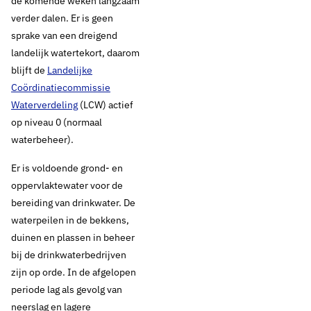
de komende weken langzaam
verder dalen. Er is geen
sprake van een dreigend
landelijk watertekort, daarom
blijft de
Landelijke
Coördinatiecommissie
Waterverdeling
(LCW) actief
op niveau 0 (normaal
waterbeheer).
Er is voldoende grond- en
oppervlaktewater voor de
bereiding van drinkwater. De
waterpeilen in de bekkens,
duinen en plassen in beheer
bij de drinkwaterbedrijven
zijn op orde. In de afgelopen
periode lag als gevolg van
neerslag en lagere