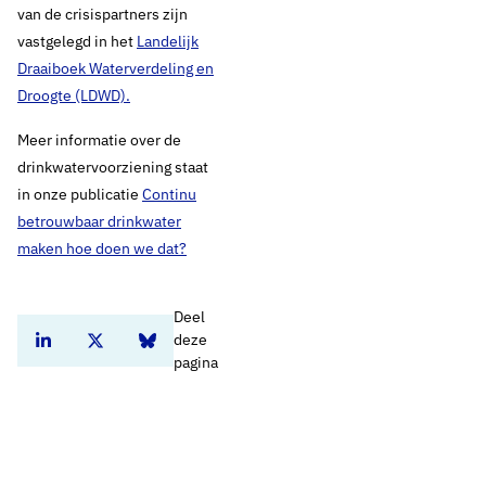
van de crisispartners zijn
vastgelegd in het
Landelijk
Draaiboek Waterverdeling en
Droogte (LDWD).
Meer informatie over de
drinkwatervoorziening staat
in onze publicatie
Continu
betrouwbaar drinkwater
maken hoe doen we dat?
Deel
deze
Deel dit artikel op Linkedin
Deel dit artikel op Twitter
Deel dit artikel op Bluesky
pagina