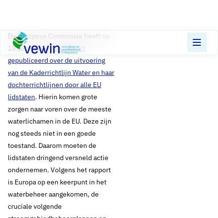
Direct naar content
Terug naar de startpagina
De Europese Commissie heeft op
15 december
een rapport
gepubliceerd over de uitvoering
van de Kaderrichtlijn Water en haar
dochterrichtlijnen door alle EU
lidstaten
. Hierin komen grote
zorgen naar voren over de meeste
waterlichamen in de EU. Deze zijn
nog steeds niet in een goede
toestand. Daarom moeten de
lidstaten dringend versneld actie
ondernemen. Volgens het rapport
is Europa op een keerpunt in het
waterbeheer aangekomen, de
cruciale volgende