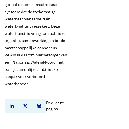
gericht op een klimaatrobuust
systeem dat de toekomstige
waterbeschikbaarheid én
waterkwaliteit verzekert. Deze
watertransitie vraagt om politieke
urgentie, samenwerking en brede
maatschappelijke consensus.
Vewin is daarom pleitbezorger van
een Nationaal Waterakkoord met
een gezamenlijke ambitieuze
aanpak voor verbeterd
waterbeheer.
Deel deze
Deel dit artikel op Linkedin
Deel dit artikel op Twitter
Deel dit artikel op Bluesky
pagina