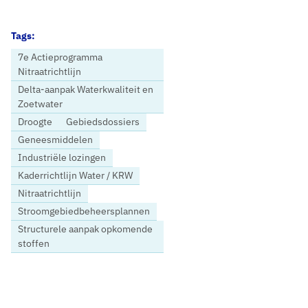
Tags:
7e Actieprogramma
Nitraatrichtlijn
Delta-aanpak Waterkwaliteit en
Zoetwater
Droogte
Gebiedsdossiers
Geneesmiddelen
Industriële lozingen
Kaderrichtlijn Water / KRW
Nitraatrichtlijn
Stroomgebiedbeheersplannen
Structurele aanpak opkomende
stoffen
Home
Nieuws
Europese Commissie: huidige inzet lidstaten Kaderrichtlijn Water is onvoldoende