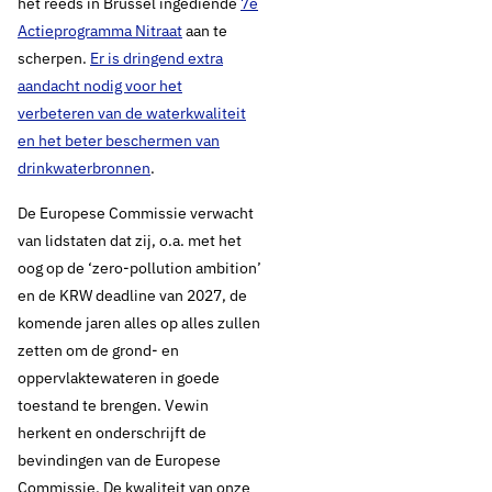
het reeds in Brussel ingediende
7e
Actieprogramma Nitraat
aan te
scherpen.
Er is dringend extra
aandacht nodig voor het
verbeteren van de water­kwaliteit
en het beter beschermen van
drinkwaterbronnen
.
De Europese Commissie verwacht
van lidstaten dat zij, o.a. met het
oog op de ‘zero-pollution ambition’
en de KRW deadline van 2027, de
komende jaren alles op alles zullen
zetten om de grond- en
oppervlaktewateren in goede
toestand te brengen. Vewin
herkent en onderschrijft de
bevindingen van de Europese
Commissie. De kwaliteit van onze