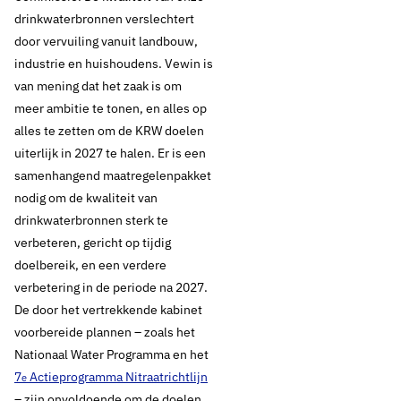
drinkwaterbronnen verslechtert
22 december 2021
Nieuws
door vervuiling vanuit landbouw,
Europese Commissie:
industrie en huishoudens. Vewin is
van mening dat het zaak is om
huidige inzet
meer ambitie te tonen, en alles op
alles te zetten om de KRW doelen
lidstaten
uiterlijk in 2027 te halen. Er is een
samenhangend maatregelenpakket
Kaderrichtlijn Water
nodig om de kwaliteit van
is onvoldoende
drinkwaterbronnen sterk te
verbeteren, gericht op tijdig
doelbereik, en een verdere
verbetering in de periode na 2027.
Thema's:
De door het vertrekkende kabinet
Drinkwaterbronnen
Drinkwaterbronnen en landbouw
voorbereide plannen – zoals het
Drinkwaterbronnen en ondergrond
Nationaal Water Programma en het
Drinkwaterbronnen en opkomende stoffen
7
Actieprogramma Nitraatrichtlijn
e
– zijn onvoldoende om de doelen