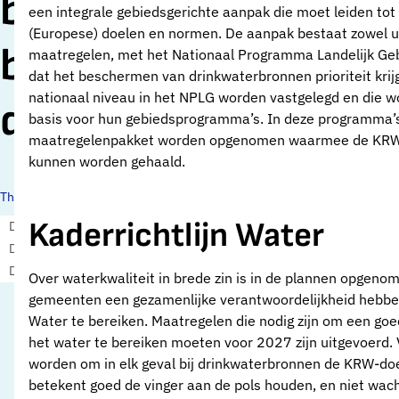
beschikbaarheid en
een integrale gebiedsgerichte aanpak die moet leiden to
(Europese) doelen en normen. De aanpak bestaat zowel uit
bescherming
maatregelen, met het Nationaal Programma Landelijk Gebi
dat het beschermen van drinkwaterbronnen prioriteit krij
nationaal niveau in het NPLG worden vastgelegd en die 
drinkwaterbronnen
basis voor hun gebiedsprogramma’s. In deze programma
maatregelenpakket worden opgenomen waarmee de KRW-do
kunnen worden gehaald.
Thema's:
Kaderrichtlijn Water
Drinkwaterbronnen
Drinkwaterbronnen en landbouw
Drinkwaterbronnen en ondergrond
Drinkwaterbronnen en opkomende stoffen
Over waterkwaliteit in brede zin is in de plannen opgeno
gemeenten een gezamenlijke verantwoordelijkheid hebben
Water te bereiken. Maatregelen die nodig zijn om een go
het water te bereiken moeten voor 2027 zijn uitgevoerd. 
worden om in elk geval bij drinkwaterbronnen de KRW-doel
betekent goed de vinger aan de pols houden, en niet wac