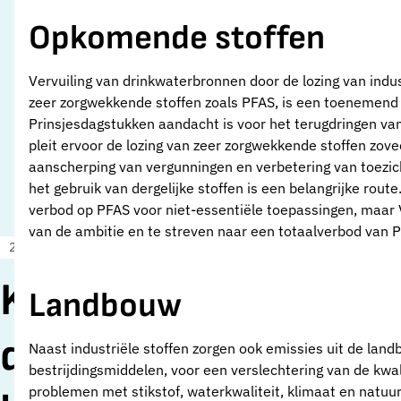
Opkomende stoffen
Vervuiling van drinkwaterbronnen door de lozing van indu
zeer zorgwekkende stoffen zoals PFAS, is een toenemend p
Prinsjesdagstukken aandacht is voor het terugdringen van
pleit ervoor de lozing van zeer zorgwekkende stoffen zove
aanscherping van vergunningen en verbetering van toezi
het gebruik van dergelijke stoffen is een belangrijke route
verbod op PFAS voor niet-essentiële toepassingen, maar 
van de ambitie en te streven naar een totaalverbod van 
21 september 2022
Nieuws
Kabinet moet
Landbouw
doorpakken bij
Naast industriële stoffen zorgen ook emissies uit de lan
bestrijdingsmiddelen, voor een verslechtering van de kwa
problemen met stikstof, waterkwaliteit, klimaat en natuur