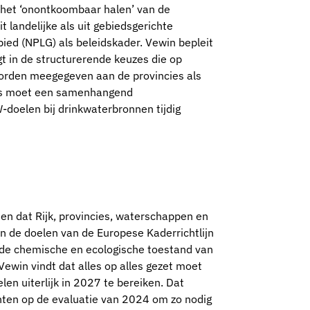
t het ‘onontkoombaar halen’ van de
 landelijke als uit gebiedsgerichte
ed (NPLG) als beleidskader. Vewin bepleit
gt in de structurerende keuzes die op
worden meegegeven aan de provincies als
’s moet een samenhangend
elen bij drinkwaterbronnen tijdig
men dat Rijk, provincies, waterschappen en
 de doelen van de Europese Kaderrichtlijn
ede chemische en ecologische toestand van
Vewin vindt dat alles op alles gezet moet
en uiterlijk in 2027 te bereiken. Dat
hten op de evaluatie van 2024 om zo nodig