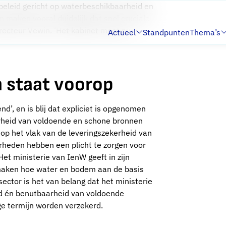
t beleid gericht op waterbeschikbaarheid en
 maken vooral duidelijk dat snel cruciale
recteur Vewin. ‘Het kabinet moet nu
Actueel
Standpunten
Thema’s
Submenu:
Submenu:
 staat voorop
d’, en is blij dat expliciet is opgenomen
arheid van voldoende en schone bronnen
 op het vlak van de leveringszekerheid van
erheden hebben een plicht te zorgen voor
t ministerie van IenW geeft in zijn
aken hoe water en bodem aan de basis
ector is het van belang dat het ministerie
eid én benutbaarheid van voldoende
ge termijn worden verzekerd.