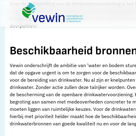
Direct naar content
Voor de veiligstelling van de drinkwatervoorziening is he
Terug naar de startpagina
waterkwaliteit randvoorwaardelijk. ‘De Prinsjesdagstukken
stappen gezet moeten worden’.’ aldus Hans de Groene, di
doorpakken.’
Beschikbaarheid bronnen
Vewin onderschrijft de ambitie van ‘water en bodem sturen
dat de opgave urgent is om te zorgen voor de beschikba
voor de bereiding van drinkwater. Nu al zijn er knelpunten
drinkwater. Zonder actie zullen deze talrijker worden. Ov
de bescherming van de openbare drinkwatervoorziening. He
begroting aan samen met medeoverheden concreter te m
moeten liggen van ruimtelijke keuzes. Voor de drinkwaters
hierbij met prioriteit helder maakt hoe de beschikbaarh
drinkwaterbronnen van goede kwaliteit nu en voor de lan