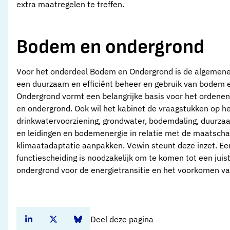
extra maatregelen te treffen.
Bodem en ondergrond
Voor het onderdeel Bodem en Ondergrond is de algemene d
een duurzaam en efficiënt beheer en gebruik van bodem e
Ondergrond vormt een belangrijke basis voor het ordenen
en ondergrond. Ook wil het kabinet de vraagstukken op h
drinkwatervoorziening, grondwater, bodemdaling, duurz
en leidingen en bodemenergie in relatie met de maatschap
klimaatadaptatie aanpakken. Vewin steunt deze inzet. Een
functiescheiding is noodzakelijk om te komen tot een jui
ondergrond voor de energietransitie en het voorkomen van
Deel deze pagina
Deel dit artikel op Linkedin
Deel dit artikel op Twitter
Deel dit artikel op Bluesky