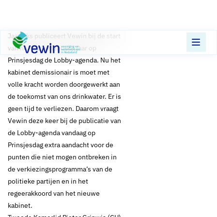
Direct naar content
Terug naar de startpagina
Jaarlijks publiceert Vewin bij de start
van het parlementaire jaar op
Prinsjesdag de Lobby-agenda. Nu het
kabinet demissionair is moet met
volle kracht worden doorgewerkt aan
de toekomst van ons drinkwater. Er is
geen tijd te verliezen. Daarom vraagt
Vewin deze keer bij de publicatie van
de Lobby-agenda vandaag op
Prinsjesdag extra aandacht voor de
punten die niet mogen ontbreken in
de verkiezingsprogramma’s van de
politieke partijen en in het
regeerakkoord van het nieuwe
kabinet.