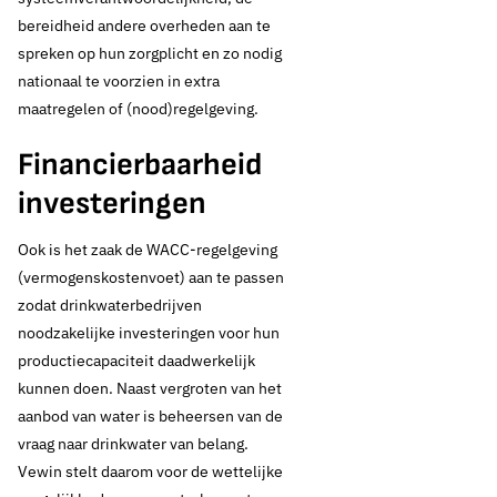
drinkwatervoorziening
bereidheid andere overheden aan te
duldt geen uitstel!
spreken op hun zorgplicht en zo nodig
nationaal te voorzien in extra
maatregelen of (nood)regelgeving.
Thema's:
Financierbaarheid
Geen thema
investeringen
Ook is het zaak de WACC-regelgeving
(vermogenskostenvoet) aan te passen
zodat drinkwaterbedrijven
noodzakelijke investeringen voor hun
productiecapaciteit daadwerkelijk
kunnen doen. Naast vergroten van het
aanbod van water is beheersen van de
vraag naar drinkwater van belang.
Vewin stelt daarom voor de wettelijke