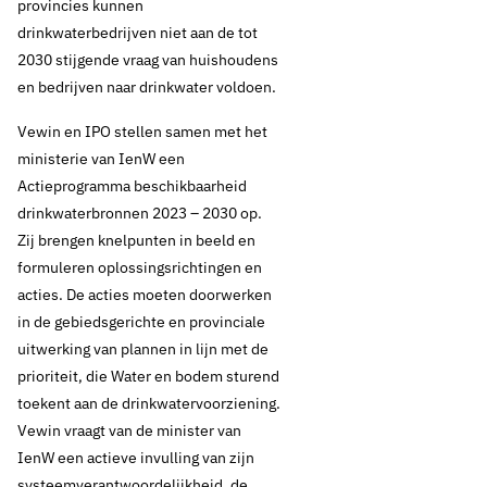
provincies kunnen
drinkwaterbedrijven niet aan de tot
2030 stijgende vraag van huishoudens
en bedrijven naar drinkwater voldoen.
Vewin en IPO stellen samen met het
ministerie van IenW een
Actieprogramma beschikbaarheid
drinkwaterbronnen 2023 – 2030 op.
Zij brengen knelpunten in beeld en
formuleren oplossingsrichtingen en
acties. De acties moeten doorwerken
in de gebiedsgerichte en provinciale
19 september 2023
Nieuws
uitwerking van plannen in lijn met de
prioriteit, die Water en bodem sturend
Lobby-agenda 2023-
toekent aan de drinkwatervoorziening.
Vewin vraagt van de minister van
2024: zekerstellen
IenW een actieve invulling van zijn
systeemverantwoordelijkheid, de