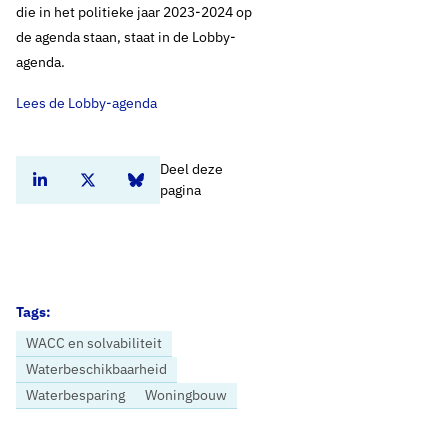
die in het politieke jaar 2023-2024 op
de agenda staan, staat in de Lobby-
agenda.
Lees de Lobby-agenda
Deel deze
Deel dit artikel op Linkedin
Deel dit artikel op Twitter
Deel dit artikel op Bluesky
pagina
Tags:
WACC en solvabiliteit
Waterbeschikbaarheid
Waterbesparing
Woningbouw
Home
Nieuws
Lobby-agenda 2023-2024: zekerstellen drinkwatervoorziening duldt geen uitstel!