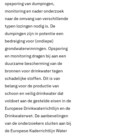
opsporing van dumpingen,
monitoring en nader onderzoek
naar de omvang van verschillende
typen lozingen nodig is. De
29 september 2016
Nieuws
dumpingen zijn in potentie een
bedreiging voor (ondiepe)
​​Onderzoek: dumping
grondwaterwinningen. Opsporing
en monitoring dragen bij aan een
synthetisch
duurzame bescherming van de
bronnen voor drinkwater tegen
drugsafval
schadelijke stoffen. Dit is van
toenemend probleem
belang voor de productie van
schoon en veilig drinkwater dat
voldoet aan de gestelde eisen in de
Europese Drinkwaterrichtlijn en de
Thema's:
Drinkwaterwet. De aanbevelingen
Drinkwaterbronnen
van de onderzoekers sluiten aan bij
Drinkwaterbronnen en opkomende stoffen
de Europese Kaderrichtlijn Water