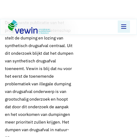
Direct naar content
Terug naar de startpagina
​De nieuwste publicatie van het
programma Politie en Wetenschap
stelt de dumping en lozing van
synthetisch drugsafval centraal. Uit
dit onderzoek blijkt dat het dumpen
van synthetisch drugsafval
toeneemt. Vewin is blij dat nu voor
het eerst de toenemende
problematiek van illegale dumping
van drugsafval onderwerp is van
grootschalig onderzoek en hoopt
dat door dit onderzoek de aanpak
en het voorkomen van dumpingen
meer prioriteit zullen krijgen. Het
dumpen van drugsafval in natuur-