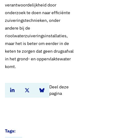
verantwoordelijkheid door
onderzoek te doen naar efficiënte
zuiveringstechnieken, onder
andere bij de
rioolwaterzuiveringsinstallaties,
maar het is beter om eerder in de
keten te zorgen dat geen drugsafval
in het grond- en oppervlaktewater
komt.
Deel deze
Deel dit artikel op Linkedin
Deel dit artikel op Twitter
Deel dit artikel op Bluesky
pagina
Tags: