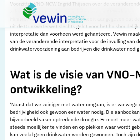
Direct naar content
Voorzitter VNO-NCW Ingrid Thijssen over de veranderende 
Terug naar de startpagina
zakelijke klanten en het tijdig halen van de KRW-doelen.
Minister van IenW Mark Harbers heeft aangegeven dat de 
uit de Drinkwaterwet slechts geldt voor het huishoudelijk
interpretatie dan voorheen werd gehanteerd. Vewin maakt
van de veranderende interpretatie voor de invulling van 
drinkwatervoorziening aan bedrijven die drinkwater nodig
Wat is de visie van VNO
ontwikkeling?
‘Naast dat we zuiniger met water omgaan, is er vanwege 
bedrijvigheid ook gewoon eer water nodig. Die aanbodkan
bijvoorbeeld vaker optredende droogte. Er moet meer wa
steeds moeilijker te vinden en op plekken waar wordt ge
kan veelal geen drinkwater worden gewonnen. Toch zijn 