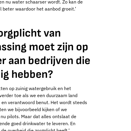
ten nu water schaarser wordt. Zo kan de
l beter waardoor het aanbod groeit.’
rgplicht van
ssing moet zijn op
r aan bedrijven die
dig hebben?
tten op zuinig watergebruik en het
 verder toe als we een duurzaam land
oed en verantwoord benut. Het wordt steeds
en we bijvoorbeeld kijken of we
u pilots. Maar dat alles ontslaat de
oende goed drinkwater te leveren. En
de overheid die zorgplicht heeft.’