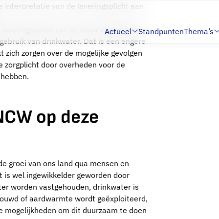
interpretatie van de leveringsplicht aan
leveringsplicht van drinkwaterbedrijven
Actueel
Standpunten
Thema’s
Submenu:
Submenu:
 gebruik van drinkwater. Dat is een engere
 zich zorgen over de mogelijke gevolgen
de zorgplicht door overheden voor de
 hebben.
-NCW op deze
de groei van ons land qua mensen en
t is wel ingewikkelder geworden door
ter worden vastgehouden, drinkwater is
bouwd of aardwarmte wordt geëxploiteerd,
de mogelijkheden om dit duurzaam te doen