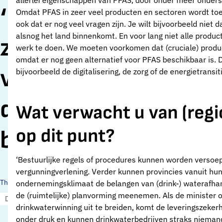
allerlei eigenschappen van PFAS, door onder meer onders
‘Overheid heeft
Omdat PFAS in zeer veel producten en sectoren wordt toeg
ook dat er nog veel vragen zijn. Je wilt bijvoorbeeld nie
alsnog het land binnenkomt. En voor lang niet alle producte
zorgplicht voor
werk te doen. We moeten voorkomen dat (cruciale) produ
omdat er nog geen alternatief voor PFAS beschikbaar is.
voldoende
bijvoorbeeld de digitalisering, de zorg of de energietransiti
drinkwater voor
Wat verwacht u van (reg
op dit punt?
bedrijven’
‘Bestuurlijke regels of procedures kunnen worden versoep
vergunningverlening. Verder kunnen provincies vanuit hun
Thema's:
ondernemingsklimaat de belangen van (drink-) waterafhan
de (ruimtelijke) planvorming meenemen. Als de minister 
Drinkwaterbronnen
drinkwaterwinning uit te breiden, komt de leveringszeker
onder druk en kunnen drinkwaterbedrijven straks niemand