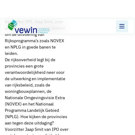
Direct naar content
Voorzitter IPO, Jaap Smit, over
Terug naar de startpagina
wat de provincies nodig hebben
om de uitvoering van
Rijksprogramma’s zoals NOVEX
en NPLG in goede banen te
leiden.
De rijksoverheid legt bij de
provincies een grote
verantwoordelijkheid neer voor
de uitwerking en implementatie
van rijksbeleid, zoals de
woningbouwplannen, de
Nationale Omgevingsvisie Extra
(NOVEX) en het Nationaal
Programma Landelijk Gebied
(NPLG). Hoe kijken de provincies
aan tegen deze uitdaging?
Voorzitter Jaap Smit van IPO over