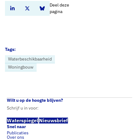
Deel deze
Deel dit artikel op Linkedin
Deel dit artikel op Twitter
Deel dit artikel op Bluesky
pagina
Tags:
Waterbeschikbaarheid
Woningbouw
Home
Nieuws
‘Regionale ruimtelijke puzzels samen met stakeholders leggen’
Wilt u op de hoogte blijven?
Schrijf u in voor:
Waterspiegel
Nieuwsbrief
Snel naar
Publicaties
Over ons