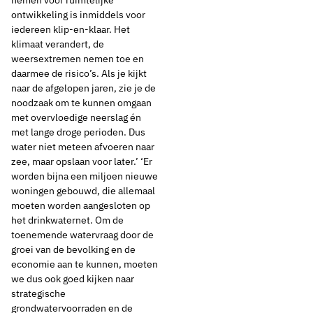
nemen voor ruimtelijke
ontwikkeling is inmiddels voor
iedereen klip-en-klaar. Het
klimaat verandert, de
weersextremen nemen toe en
daarmee de risico’s. Als je kijkt
naar de afgelopen jaren, zie je de
noodzaak om te kunnen omgaan
met overvloedige neerslag én
met lange droge perioden. Dus
water niet meteen afvoeren naar
2 mei 2023
Nieuws
zee, maar opslaan voor later.’ ‘Er
worden bijna een miljoen nieuwe
‘Regionale
woningen gebouwd, die allemaal
moeten worden aangesloten op
ruimtelijke puzzels
het drinkwaternet. Om de
toenemende watervraag door de
samen met
groei van de bevolking en de
economie aan te kunnen, moeten
we dus ook goed kijken naar
stakeholders leggen’
strategische
grondwatervoorraden en de