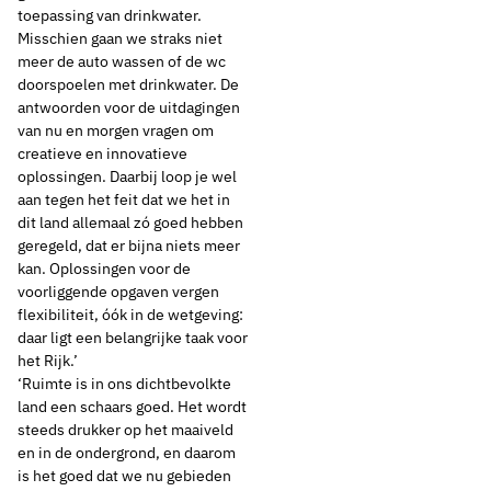
toepassing van drinkwater.
Misschien gaan we straks niet
Thema's:
meer de auto wassen of de wc
Drinkwaterbronnen
doorspoelen met drinkwater. De
antwoorden voor de uitdagingen
van nu en morgen vragen om
creatieve en innovatieve
oplossingen. Daarbij loop je wel
aan tegen het feit dat we het in
dit land allemaal zó goed hebben
geregeld, dat er bijna niets meer
kan. Oplossingen voor de
voorliggende opgaven vergen
flexibiliteit, óók in de wetgeving:
daar ligt een belangrijke taak voor
het Rijk.’
‘Ruimte is in ons dichtbevolkte
land een schaars goed. Het wordt
steeds drukker op het maaiveld
en in de ondergrond, en daarom
is het goed dat we nu gebieden