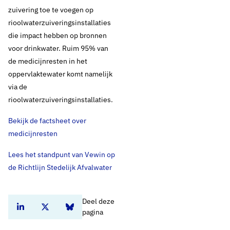
Thema's:
zuivering toe te voegen op
rioolwaterzuiveringsinstallaties
Drinkwaterbronnen en opkomende stoffen
die impact hebben op bronnen
voor drinkwater. Ruim 95% van
de medicijnresten in het
oppervlaktewater komt namelijk
via de
rioolwaterzuiveringsinstallaties.
Bekijk de factsheet over
medicijnresten
Lees het standpunt van Vewin op
de Richtlijn Stedelijk Afvalwater
Deel deze
Deel dit artikel op Linkedin
Deel dit artikel op Twitter
Deel dit artikel op Bluesky
pagina