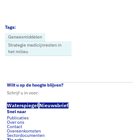
Tags:
Geneesmiddelen
Strategie medicijnresten in
het milieu
Home
Nieuws
Richtlijn Stedelijk Afvalwater vastgesteld, positief voor waterkwaliteit
Wilt u op de hoogte blijven?
Schrijf u in voor:
Waterspiegel
Nieuwsbrief
Snel naar
Publicaties
Over ons
Contact
Overeenkomsten
Sectordocumenten