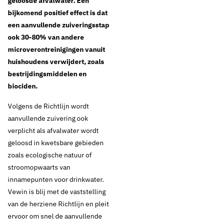
geloosde afvalwater. Een
bijkomend positief effect is dat
een aanvullende zuiveringsstap
ook 30-80% van andere
microverontreinigingen vanuit
huishoudens verwijdert, zoals
bestrijdingsmiddelen en
biociden.
6 november 2024
Nieuws
Volgens de Richtlijn wordt
Richtlijn Stedelijk
aanvullende zuivering ook
verplicht als afvalwater wordt
Afvalwater
geloosd in kwetsbare gebieden
zoals ecologische natuur of
vastgesteld, positief
stroomopwaarts van
innamepunten voor drinkwater.
voor waterkwaliteit
Vewin is blij met de vaststelling
van de herziene Richtlijn en pleit
ervoor om snel de aanvullende