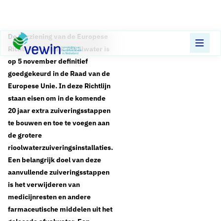
Direct naar content
Terug naar de startpagina
De herziening van de Europese
Richtlijn Stedelijk Afvalwater is
op 5 november definitief
goedgekeurd in de Raad van de
Europese Unie. In deze Richtlijn
staan eisen om in de komende
20 jaar extra zuiveringsstappen
te bouwen en toe te voegen aan
de grotere
rioolwaterzuiveringsinstallaties.
Een belangrijk doel van deze
aanvullende zuiveringsstappen
is het verwijderen van
medicijnresten en andere
farmaceutische middelen uit het