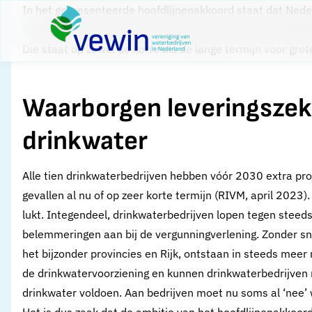
Direct naar content
In het gepresenteerde hoofdlijnenakkoord staat dat Neder
Terug naar de startpagina
de watervoorraad, zeker moet stellen. Dat heeft betrekki
Die staat op zowel de korte als de lange termijn voor grot
Waarborgen leveringszek
drinkwater
Alle tien drinkwaterbedrijven hebben vóór 2030 extra prod
gevallen al nu of op zeer korte termijn (RIVM, april 2023). 
lukt. Integendeel, drinkwaterbedrijven lopen tegen steeds
belemmeringen aan bij de vergunningverlening. Zonder snel
het bijzonder provincies en Rijk, ontstaan in steeds meer 
de drinkwatervoorziening en kunnen drinkwaterbedrijven 
drinkwater voldoen. Aan bedrijven moet nu soms al ‘nee’