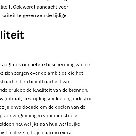
t
iteit. Ook wordt aandacht voor
oriteit te geven aan de tijdige
iteit
ng
 vraagt ook om betere bescherming van de
t zich zorgen over de ambities die het
hikbaarheid en benutbaarheid van
e druk op de kwaliteit van de bronnen.
w (nitraat, bestrijdingsmiddelen), industrie
t zijn onvoldoende om de doelen van de
g van vergunningen voor industriële
oldoen nauwelijks aan hun wettelijke
st in deze tijd zijn daarom extra