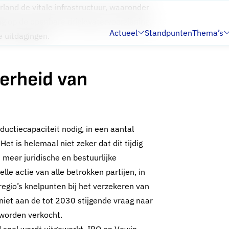
land de vitale infrastructuur, waaronder
ng op de openbare drinkwatervoorziening.
Actueel
Standpunten
Thema’s
e uitdagingen.
Submenu:
Submenu:
erheid van
uctiecapaciteit nodig, in een aantal
Het is helemaal niet zeker dat dit tijdig
 meer juridische en bestuurlijke
le actie van alle betrokken partijen, in
regio’s knelpunten bij het verzekeren van
niet aan de tot 2030 stijgende vraag naar
 worden verkocht.