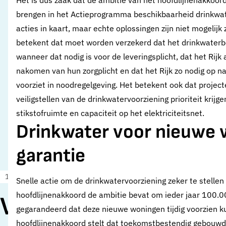
Het is dus zaak dat de ambitie van het hoofdlijnenakkoor
brengen in het Actieprogramma beschikbaarheid drinkw
acties in kaart, maar echte oplossingen zijn niet mogelijk 
betekent dat moet worden verzekerd dat het drinkwaterbel
wanneer dat nodig is voor de leveringsplicht, dat het Ri
nakomen van hun zorgplicht en dat het Rijk zo nodig op na
voorziet in noodregelgeving. Het betekent ook dat projecte
veiligstellen van de drinkwatervoorziening prioriteit krijg
stikstofruimte en capaciteit op het elektriciteitsnet.
Drinkwater voor nieuwe
garantie
16 mei 2024
Nieuws
Snelle actie om de drinkwatervoorziening zeker te stellen 
hoofdlijnenakkoord de ambitie bevat om ieder jaar 100.00
Vewin: nieuw kabine
gegarandeerd dat deze nieuwe woningen tijdig voorzien 
hoofdlijnenakkoord stelt dat toekomstbestendig gebouwd