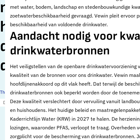
moet aan de slag me
met water, bodem, landschap en stedenbouwkundige kwal
zoetwaterbeschikbaarheid gevraagd. Vewin pleit ervoor pri
het veiligstellen van
beschikbaarheid van voldoende drinkwater.
Aandacht nodig voor kwal
de
drinkwaterbronnen
drinkwatervoorzieni
Het veiligstellen van de openbare drinkwatervoorziening
kwaliteit van de bronnen voor ons drinkwater. Vewin maak
hoofdlijnenakkoord op dit vlak heeft. Dat terwijl de besc
Thema's:
drinkwaterbronnen ook beperkt worden door de toenemend
Deze kwaliteit verslechtert door vervuiling vanuit landbou
Drinkwaterbronnen
en huishoudens. Het huidige beleid en maatregelenpakke
Kaderrichtlijn Water (KRW) in 2027 te halen. De herzienin
lozingen, waaronder PFAS, verloopt te traag. Overheden v
zorgplicht voor de bescherming van drinkwaterbronnen. Jui