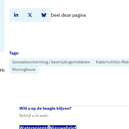
Deel deze pagina
Deel dit artikel op Linkedin
Deel dit artikel op Twitter
Deel dit artikel op Bluesky
Tags:
Gewasbescherming / bestrijdingsmiddelen
Kaderrichtlijn Wa
Woningbouw
Home
Nieuws
Vewin: nieuw kabinet moet aan de slag met het veiligstellen van de drinkwatervoorziening
Wilt u op de hoogte blijven?
Schrijf u in voor:
Waterspiegel
Nieuwsbrief