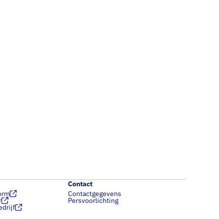
Contact
orm
Contactgegevens
r
Persvoorlichting
drijf