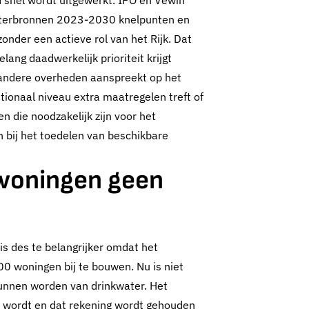
d snel wordt uitgewerkt. IPO en Vewin
aterbronnen 2023-2030 knelpunten en
zonder een actieve rol van het Rijk. Dat
ang daadwerkelijk prioriteit krijgt
jk andere overheden aanspreekt op het
tionaal niveau extra maatregelen treft of
n die noodzakelijk zijn voor het
en bij het toedelen van beschikbare
 woningen geen
is des te belangrijker omdat het
0 woningen bij te bouwen. Nu is niet
t
kunnen worden van drinkwater. Het
 wordt en dat rekening wordt gehouden