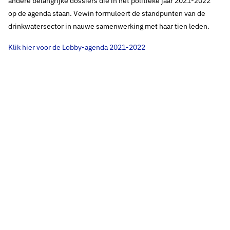
– 2022 en roept
andere belangrijke dossiers die in het politieke jaar 2021-2022
op de agenda staan. Vewin formuleert de standpunten van de
nieuw kabinet op
drinkwatersector in nauwe samenwerking met haar tien leden.
werk te maken van
Klik hier voor de Lobby-agenda 2021-2022
watertransitie
Thema's:
Geen thema