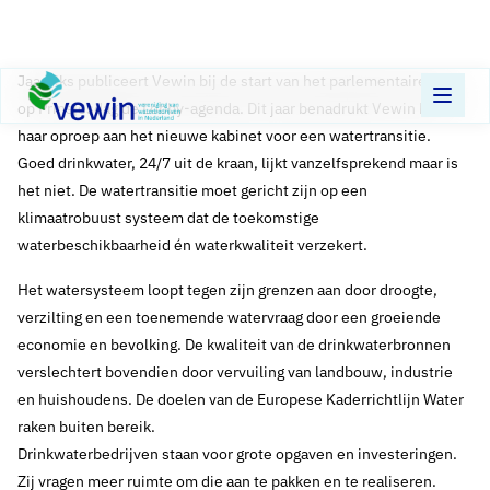
Direct naar content
Terug naar de startpagina
Jaarlijks publiceert Vewin bij de start van het parlementaire jaar
op Prinsjesdag de Lobby-agenda. Dit jaar benadrukt Vewin hierin
haar oproep aan het nieuwe kabinet voor een watertransitie.
Goed drinkwater, 24/7 uit de kraan, lijkt vanzelfsprekend maar is
het niet. De watertransitie moet gericht zijn op een
klimaatrobuust systeem dat de toekomstige
waterbeschikbaarheid én waterkwaliteit verzekert.
Het watersysteem loopt tegen zijn grenzen aan door droogte,
verzilting en een toenemende watervraag door een groeiende
economie en bevolking. De kwaliteit van de drinkwaterbronnen
verslechtert bovendien door vervuiling van landbouw, industrie
en huishoudens. De doelen van de Europese Kaderrichtlijn Water
raken buiten bereik.
Drinkwaterbedrijven staan voor grote opgaven en investeringen.
Zij vragen meer ruimte om die aan te pakken en te realiseren.