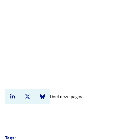
Deel deze pagina
Deel dit artikel op Linkedin
Deel dit artikel op Twitter
Deel dit artikel op Bluesky
Tags: