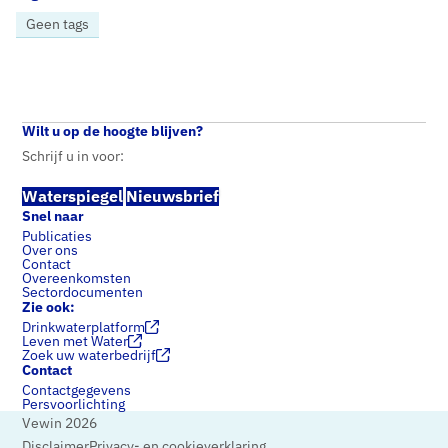
Geen tags
Home
Nieuws
Vewin publiceert Lobby-agenda 2021 – 2022 en roept nieuw kabinet op werk te maken van watertransitie
Wilt u op de hoogte blijven?
Schrijf u in voor:
Waterspiegel
Nieuwsbrief
Snel naar
Publicaties
Over ons
Contact
Overeenkomsten
Sectordocumenten
Zie ook:
Drinkwaterplatform
Leven met Water
Zoek uw waterbedrijf
Contact
Contactgegevens
Persvoorlichting
Vewin 2026
Disclaimer
Privacy- en cookieverklaring