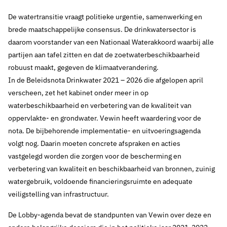
De watertransitie vraagt politieke urgentie, samenwerking en
brede maatschappelijke consensus. De drinkwatersector is
daarom voorstander van een Nationaal Waterakkoord waarbij alle
partijen aan tafel zitten en dat de zoetwaterbeschikbaarheid
robuust maakt, gegeven de klimaatverandering.
In de Beleidsnota Drinkwater 2021 – 2026 die afgelopen april
verscheen, zet het kabinet onder meer in op
waterbeschikbaarheid en verbetering van de kwaliteit van
oppervlakte- en grondwater. Vewin heeft waardering voor de
nota. De bijbehorende implementatie- en uitvoeringsagenda
volgt nog. Daarin moeten concrete afspraken en acties
vastgelegd worden die zorgen voor de bescherming en
21 september 2021
Nieuws
verbetering van kwaliteit en beschikbaarheid van bronnen, zuinig
Vewin publiceert
watergebruik, voldoende financieringsruimte en adequate
veiligstelling van infrastructuur.
Lobby-agenda 2021
De Lobby-agenda bevat de standpunten van Vewin over deze en